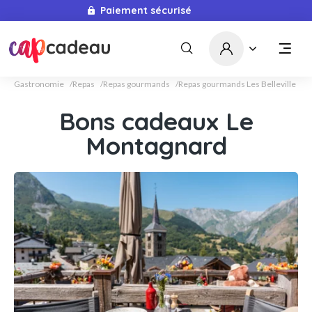
Paiement sécurisé
Gastronomie
Repas
Repas gourmands
Repas gourmands Les Belleville
Bons cadeaux Le
Montagnard