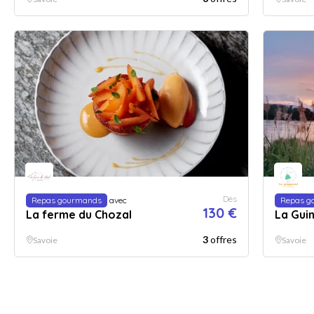
Dès
Repas gourmands
avec
Repas g
130 €
La ferme du Chozal
La Guin
3
offres
Savoie
Savoie