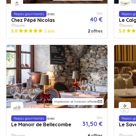
Dès
Repas gourmands
avec
Repas g
40 €
Chez Pépé Nicolas
Le Cal
Savoie
Savoie
5.0
5 avis
2
offres
5.0
Impression et livraison offertes
Dès
Repas gourmands
avec
Repas g
31,50 €
Le Manoir de Bellecombe
Le Sav
6
offres
Savoie
Savoie