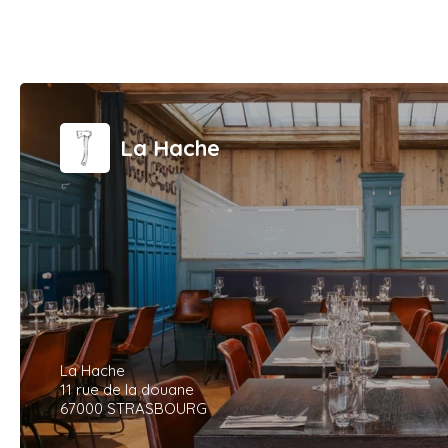
La Hache
La Hache
11 rue de la douane
67000 STRASBOURG