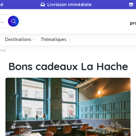
sé
Livraison immédiate
...
pr
Destinations
Thématiques
ourg
Bons cadeaux La Hache