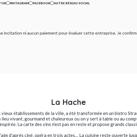
TOK
INSTAGRAM
FACEBOOK
AUTRE RÉSEAU SOCIAL
ucune incitation ni aucun paiement pour évaluer cette entreprise. Je confi
La Hache
s vieux établissements de la ville, a été transformée en un bistro S
 lieu vivant, gourmand et chaleureux ou on y sert à table ou au comp
inspirée. La carte des vins n’est pas en reste et propose grands classi
aim d’après ciné, opéra en trois actes… La cuisine reste ouverte jusq