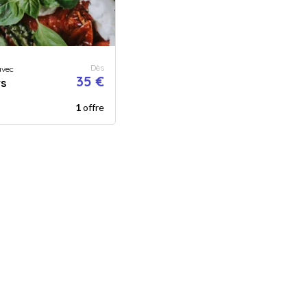
Dès
vec
35 €
rs
1
offre