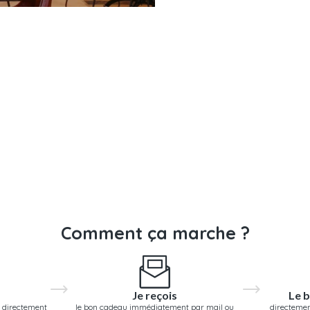
Comment ça marche ?
Je reçois
Le b
 directement
le bon cadeau immédiatement par mail ou
directemen