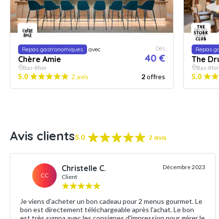
Dès
Repas gastronomiques
avec
Repas g
40 €
Chère Amie
The Dr
Bas-Rhin
Bas-Rhi
5.0
2 avis
2
offres
5.0
Avis clients
5.0
2 avis
Christelle C.
Décembre 2023
CC
Client
Je viens d'acheter un bon cadeau pour 2 menus gourmet. Le
bon est directement téléchargeable après l'achat. Le bon
est très sympa avec les consignes d'impression pour gérer le