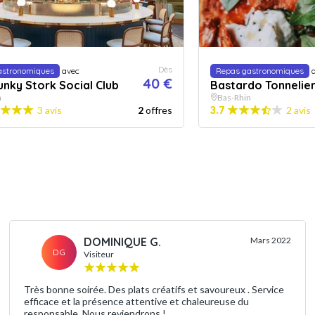
Dès
astronomiques
avec
Repas gastronomiques
a
40 €
unky Stork Social Club
Bastardo Tonnelie
n
Bas-Rhin
3 avis
2
offres
3.7
2 avis
DOMINIQUE G.
Mars 2022
DG
Visiteur
Très bonne soirée. Des plats créatifs et savoureux . Service
efficace et la présence attentive et chaleureuse du
responsable. Nous reviendrons !