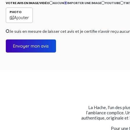
VOTRE AVIS EN IMAGE/VIDÉO
AUCUN
IMPORTER UNE IMAGE
YOUTUBE
TIK
PHOTO
Ajouter
Je suis en mesure de laisser cet avis et je certifie n'avoir reçu a
Envoyer mon avis
La Hache, l'un des plu
l’ambiance complice. Un
authentique, originale et 
Pour une f