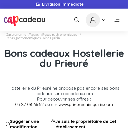
Livraison immédiate
Gastronomie
Repas
Repas gastronomiques
Repas gastronomiques Saint-Quirin
Bons cadeaux Hostellerie
du Prieuré
Hostellerie du Prieuré ne propose pas encore ses bons
cadeaux sur capcadeau.com
Pour découvrir ses offres :
03 87 08 66 52
ou sur
www.prieuresaintquirin.com
Suggérer une
Je suis le propriétaire de cet
modification
établissement