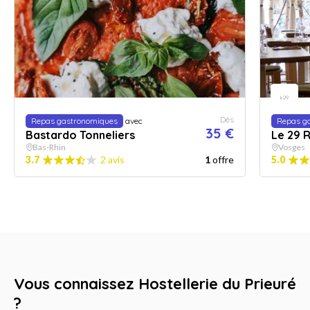
Dès
Repas gastronomiques
avec
Repas g
35 €
Bastardo Tonneliers
Le 29 
Bas-Rhin
Vosges
3.7
2 avis
1
offre
5.0
Vous connaissez Hostellerie du Prieuré
?