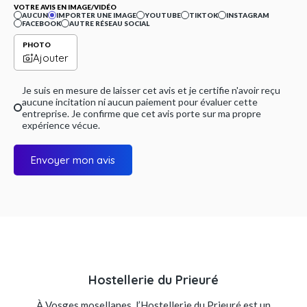
VOTRE AVIS EN IMAGE/VIDÉO
AUCUN
IMPORTER UNE IMAGE
YOUTUBE
TIKTOK
INSTAGRAM
FACEBOOK
AUTRE RÉSEAU SOCIAL
PHOTO
Ajouter
Je suis en mesure de laisser cet avis et je certifie n'avoir reçu
aucune incitation ni aucun paiement pour évaluer cette
entreprise. Je confirme que cet avis porte sur ma propre
expérience vécue.
Envoyer mon avis
Hostellerie du Prieuré
À Vosges mosellanes, l’Hostellerie du Prieuré est un