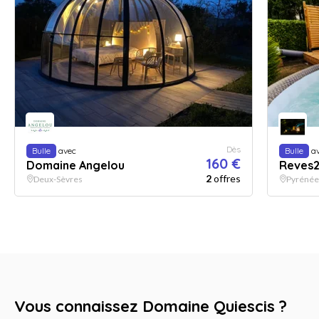
Dès
Bulle
avec
Bulle
av
160 €
Domaine Angelou
Reves2
2
offres
Deux-Sèvres
Pyrénée
Vous connaissez Domaine Quiescis ?