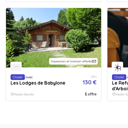
Impression et livraison offertes
Dès
Chalet
avec
Chalet
130 €
Les Lodges de Babylone
Le Ref
d'Arboi
1
offre
Haute-Savoie
Haute-S