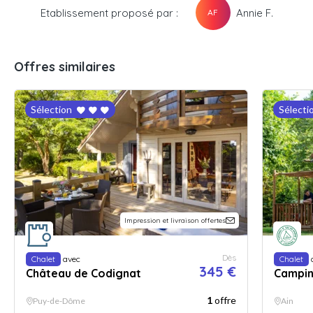
Etablissement proposé par :
Annie F.
AF
Offres similaires
Sélection
Sélecti
Impression et livraison offertes
Dès
Chalet
avec
Chalet
345 €
Château de Codignat
Campin
1
offre
Puy-de-Dôme
Ain