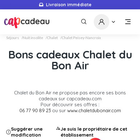
Livraison immédiate
Séjours
Nuit insolite
Chalet
Chalet Peisey-Nancroix
Bons cadeaux Chalet du
Bon Air
Chalet du Bon Air ne propose pas encore ses bons
cadeaux sur capcadeau.com
Pour découvrir ses offres :
06 77 90 89 23
ou sur
www.chaletdubonair.com
Suggérer une
Je suis le propriétaire de cet
modification
établissement