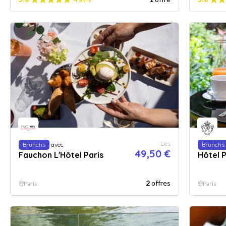
Dès
Brunchs
avec
Brunchs
49,50 €
Fauchon L'Hôtel Paris
Hôtel 
2
offres
Paris
Paris