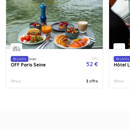
Dès
Brunchs
avec
Brunchs
52 €
OFF Paris Seine
Hôtel L
1
offre
Paris
Paris