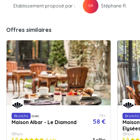
Etablissement proposé par :
Stéphane R.
SR
Offres similaires
Dès
Brunchs
avec
Brunchs
58 €
Maison Albar - Le Diamond
Maison
Elysée
Paris
Paris
5.0
4 avis
1
offre
5.0