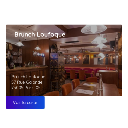
Brunch Loufoque
Brunch Loufoque
57 Rue Galande
75005 Paris 05
Voir la carte