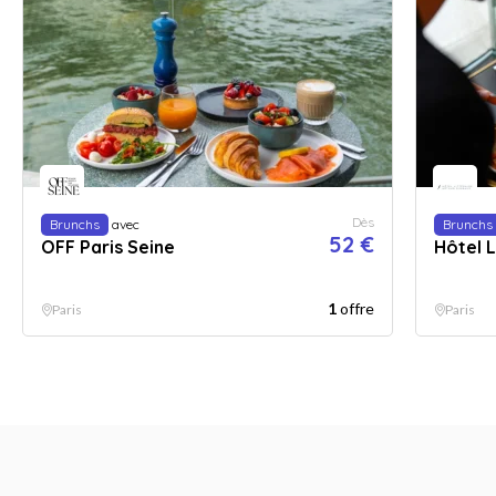
Dès
Brunchs
avec
Brunchs
52 €
OFF Paris Seine
Hôtel L
1
offre
Paris
Paris