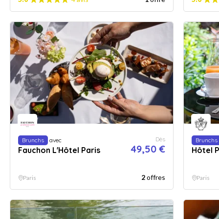
Dès
Brunchs
avec
Brunchs
49,50 €
Fauchon L'Hôtel Paris
Hôtel 
2
offres
Paris
Paris