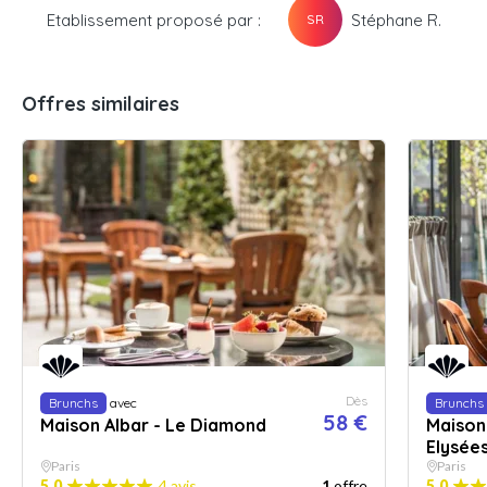
Etablissement proposé par :
Stéphane R.
SR
Offres similaires
Dès
Brunchs
avec
Brunchs
58 €
Maison Albar - Le Diamond
Maison
Elysée
Paris
Paris
5.0
4 avis
1
offre
5.0