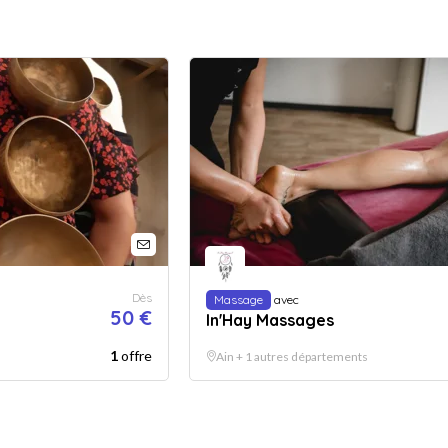
Dès
Massage
avec
50 €
In'Hay Massages
1
offre
Ain + 1 autres départements