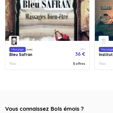
Dès
Massage
avec
Massag
36 €
Bleu Safran
Institu
5
offres
Ain
Ain
Vous connaissez Bols émois ?