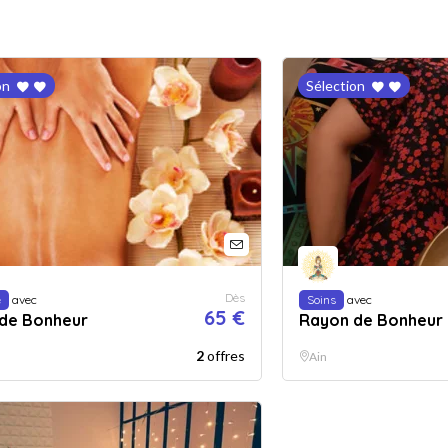
on
Sélection
Dès
e
avec
Soins
avec
65 €
de Bonheur
Rayon de Bonheur
2
offres
Ain