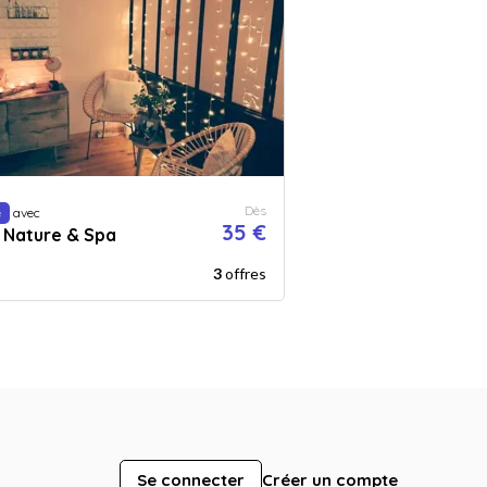
Dès
e
avec
35 €
t Nature & Spa
3
offres
Se connecter
Créer un compte