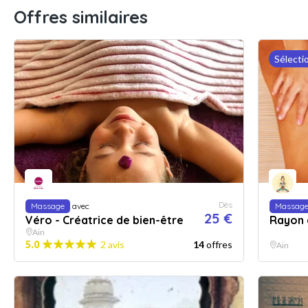
Offres similaires
Sélecti
Dès
Massage
avec
Massag
25 €
Véro - Créatrice de bien-être
Rayon 
Ain
5.0
2 avis
14
offres
Ain