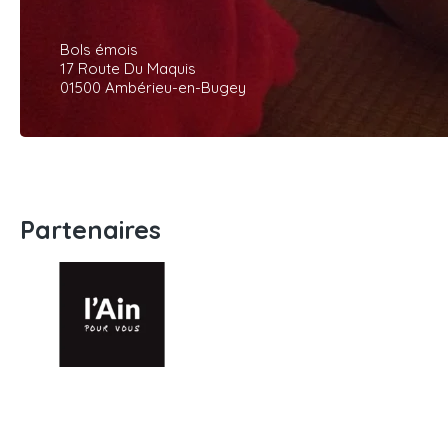
Bols émois
17 Route Du Maquis
01500 Ambérieu-en-Bugey
Partenaires