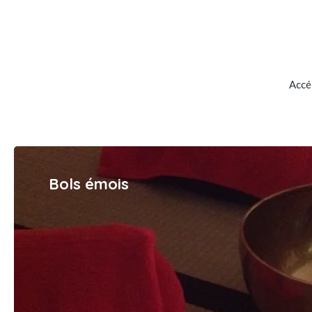
Accél
Bols émois