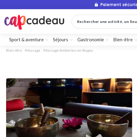
Paiement sécuri
Rechercher une activité, un lieu 
Sport & aventure
Séjours
Gastronomie
Bien-être
Bien-être
Massage
Massage Ambérieu-en-Bugey