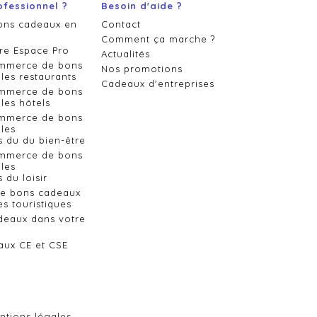
ofessionnel ?
Besoin d'aide ?
ons cadeaux en
Contact
Comment ça marche ?
re Espace Pro
Actualités
ommerce de bons
Nos promotions
les restaurants
Cadeaux d'entreprises
ommerce de bons
les hôtels
ommerce de bons
les
s du du bien-être
ommerce de bons
les
 du loisir
de bons cadeaux
es touristiques
deaux dans votre
aux CE et CSE
ntions légales