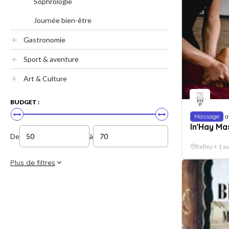
Sophrologie
Journée bien-être
Gastronomie
Sport & aventure
Art & Culture
BUDGET :
Massage
a
In'Hay M
De
à
Belley + 1 au
Plus de filtres