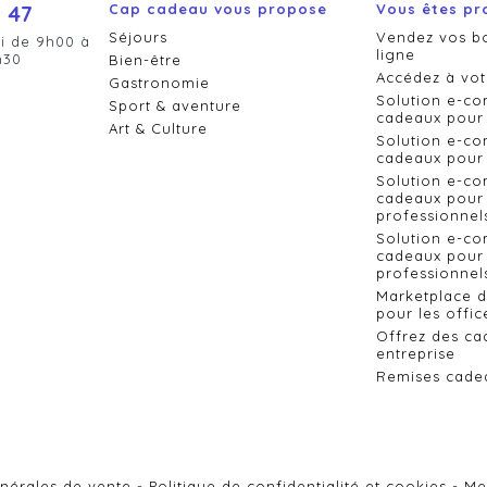
 47
Cap cadeau vous propose
Vous êtes pr
Séjours
Vendez vos b
i de 9h00 à
ligne
h30
Bien-être
Accédez à vot
Gastronomie
Solution e-c
Sport & aventure
cadeaux pour 
Art & Culture
Solution e-c
cadeaux pour 
Solution e-c
cadeaux pour 
professionnel
Solution e-c
cadeaux pour 
professionnels
Marketplace 
pour les offic
Offrez des ca
entreprise
Remises cade
nérales de vente
Politique de confidentialité et cookies
Me