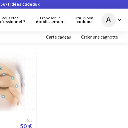
5671
idées cadeaux
Vous êtes
Proposer un
J'ai un bon
ofessionnel ?
établissement
cadeau
Carte cadeau
Créer une cagnotte
Dès
50 €