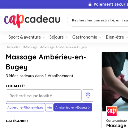
Paiement sécuri
Rechercher une activité, un lieu 
Sport & aventure
Séjours
Gastronomie
Bien-être
Bien-être
Massage
Massage Ambérieu-en-Bugey
Massage Ambérieu-en-
Bugey
3 idées cadeaux dans 1 établissement
LOCALITÉ :
Auvergne-Rhône-Alpes
Ain
Ambérieu-en-Bugey
Carte cadeau
CATÉGORIE :
Massage