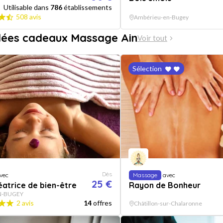
Utilisable dans
786
établissements
508 avis
Ambérieu-en-Bugey
dées cadeaux Massage Ain
Voir tout
Sélection
Dès
vec
Massage
avec
25 €
éatrice de bien-être
Rayon de Bonheur
EN-BUGEY
2 avis
14
offres
Châtillon-sur-Chalaronne