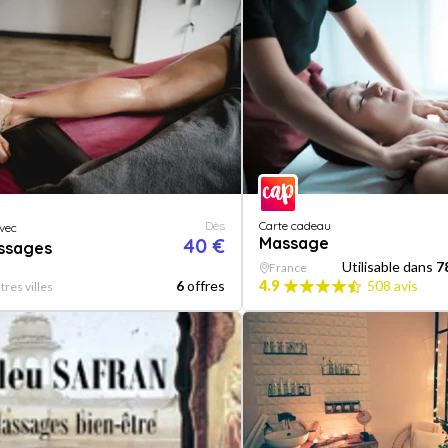
Dès
Carte cadeau
vec
40 €
Massage
assages
Utilisable dans
7
France
6
offres
4.9
508 avis
tres villes