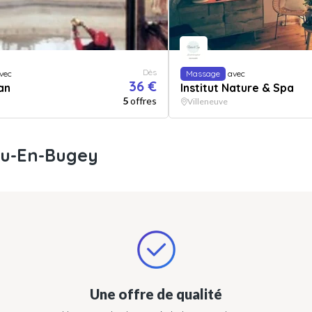
Dès
vec
Massage
avec
36 €
an
Institut Nature & Spa
5
offres
Villeneuve
eu-En-Bugey
Une offre de qualité