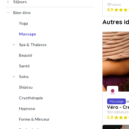
Séjours
France
4.9
Bien-être
Autres i
Yoga
Massage
Spa & Thalasso
Beauté
Santé
Soins
Shiatsu
Cryothérapie
Massage
a
Véro - Cr
Hypnose
ST-DENIS-
5.0
Forme & Minceur