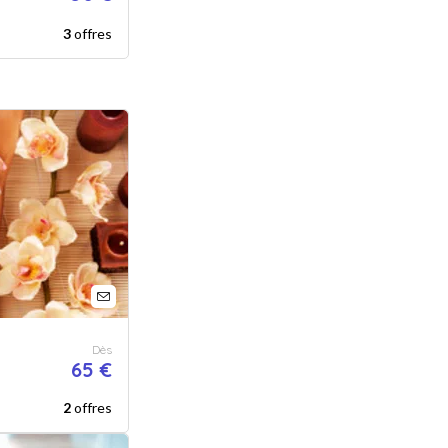
3
offres
Dès
65 €
2
offres