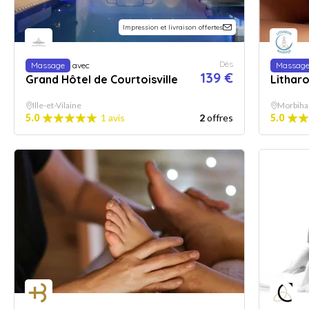
Impression et livraison offertes
Dès
Massage
avec
Massag
139 €
Grand Hôtel de Courtoisville
Lithar
Ille-et-Vilaine
Morbiha
5.0
1 avis
2
offres
5.0