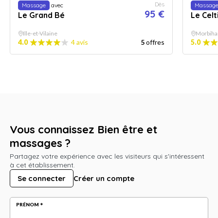
Dès
Massage
avec
Massag
95 €
Le Grand Bé
Le Cel
Ille-et-Vilaine
Morbiha
4.0
4 avis
5
offres
5.0
Vous connaissez Bien être et
massages ?
Partagez votre expérience avec les visiteurs qui s'intéressent
à cet établissement.
Se connecter
Créer un compte
PRÉNOM