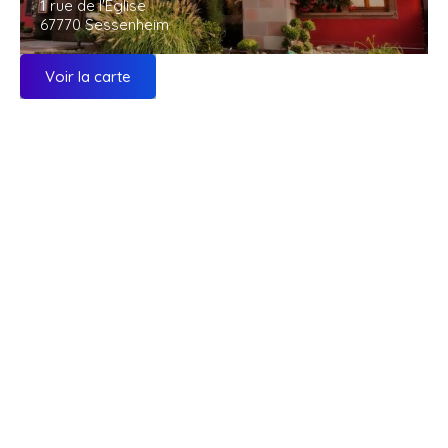
1 rue de l'Église
67770 Sessenheim
Voir la carte