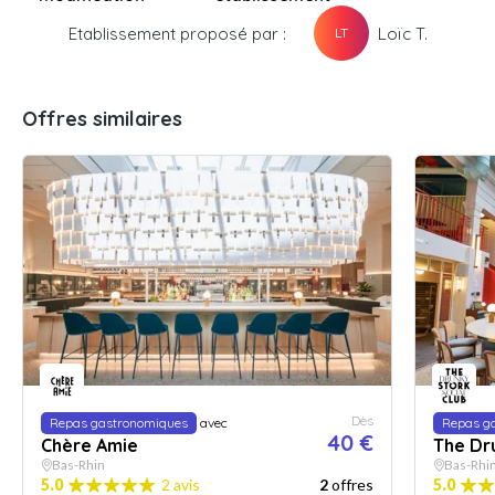
Etablissement proposé par :
Loïc T.
LT
Offres similaires
Dès
Repas gastronomiques
avec
Repas g
40 €
Chère Amie
The Dr
Bas-Rhin
Bas-Rhi
5.0
2 avis
2
offres
5.0