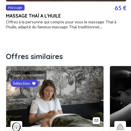
65 €
Massage
MASSAGE THAÏ A L'HUILE
Offrez à la personne qui compte pour vous le massage Thaï à
l’huile, adapté du fameux massage Thaï traditionnel....
Offres similaires
Super établissement
Sélection