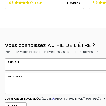
4.8
4 avis
10
offres
5.0
Vous connaissez AU FIL DE L'ÊTRE ?
Partagez votre expérience avec les visiteurs qui s'intéressent à c
PRÉNOM
MON AVIS
VOTRE AVIS EN IMAGE/VIDÉO
AUCUN
IMPORTER UNE IMAGE
YOUTUBE
TIK
PHOTO