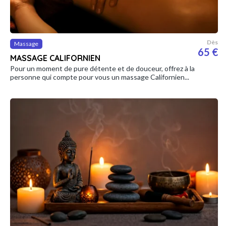
Dès
Massage
65 €
MASSAGE CALIFORNIEN
Pour un moment de pure détente et de douceur, offrez à la
personne qui compte pour vous un massage Californien...