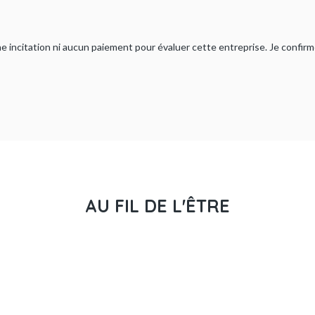
ucune incitation ni aucun paiement pour évaluer cette entreprise. Je confi
AU FIL DE L'ÊTRE