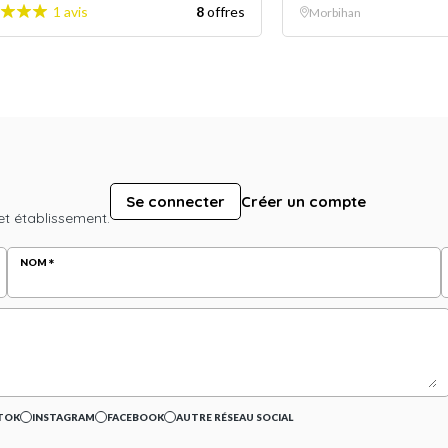
1 avis
8
offres
Morbihan
Se connecter
Créer un compte
et établissement.
NOM
TOK
INSTAGRAM
FACEBOOK
AUTRE RÉSEAU SOCIAL