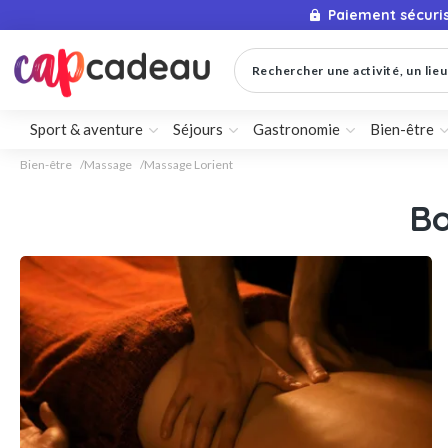
Paiement sécuri
Rechercher une activité, un lieu 
Sport & aventure
Séjours
Gastronomie
Bien-être
Bien-être
Massage
Massage Lorient
Bo