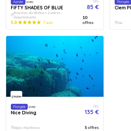
Dès
Apnée
avec
Plongée
85 €
FIFTY SHADES OF BLUE
Clem P
Bouches-du-Rhône + 2 autres
départements
10
5.0
7 avis
offres
Var
Dès
Plongée
avec
135 €
Nice Diving
5
offres
Alpes-Maritimes