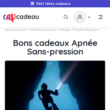
5667
idées cadeaux
Sport & aventure
Activités aquatiques
Plongée
Plongée Marignane
Bons cadeaux Apnée
Sans-pression