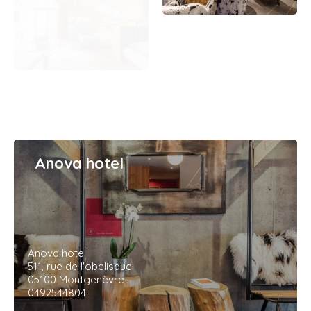
Anova hotel
Anova hotel
511, rue de l'obelisque
05100 Montgenèvre
0492544804