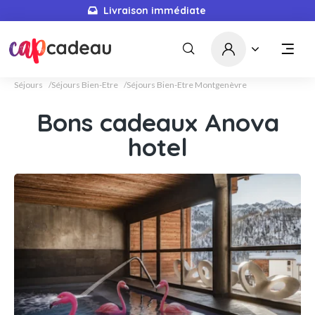
Livraison immédiate
Séjours
Séjours Bien-Etre
Séjours Bien-Etre Montgenèvre
Bons cadeaux Anova
hotel