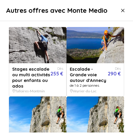
Livraison immédiate
Autres offres avec Monte Medio
Sport & aventure
Activités natures
Escalade
Escalade Talloires-Montmin
Top établissement
Stages escalade
Dès
Escalade -
Dès
255 €
290 €
ou multi activités
Grande voie
pour enfants ou
autour d'Annecy
ados
de 1 à 2 personnes
Talloires-Montmin
Veyrier-du-Lac
Afficher toutes
les images