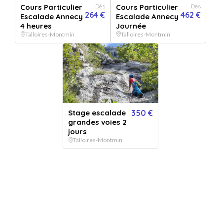
Pour :
Cours Particulier
Dès
Cours Particulier
Dès
De la part de :
264 €
462 €
Escalade Annecy
Escalade Annecy
Message :
4 heures
Journée
Talloires-Montmin
Talloires-Montmin
VERSION
+
5.99
€
VERSION DIGITALE
GRATUIT
IMPRIMÉE
OFFERT
Envoyée par email
Expédié en 24h jours ouvrés
immédiatement
+ délais de la poste.
52
€
- Acheter
Stage escalade
350 €
grandes voies 2
jours
Talloires-Montmin
Ou offrez une carte cadeau valable chez nos 786 établissements
partenaires :
50€
80€
120€
150€
200€
250€
Ce bon comprend