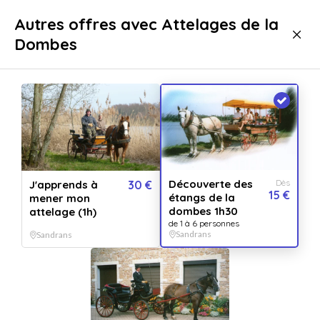
Livraison immédiate
Autres offres avec Attelages de la
Dombes
Sport & aventure
Activités natures
Équitation
Équitation Sandrans
Découverte des
Dès
J'apprends à
30 €
15 €
étangs de la
mener mon
dombes 1h30
attelage (1h)
de 1 à 6 personnes
Sandrans
Sandrans
Afficher toutes
les images