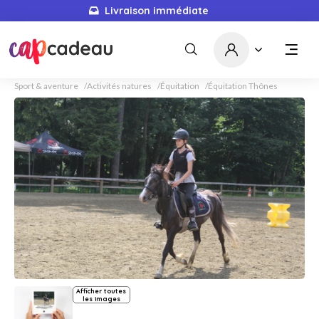
Livraison immédiate
Sport & aventure
Activités natures
Équitation
Équitation Thônes
Afficher toutes
les images