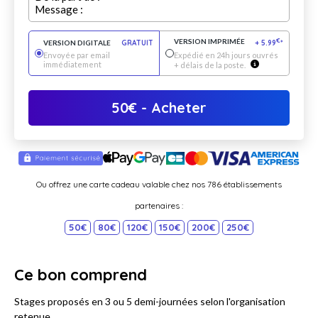
Message :
VERSION IMPRIMÉE
€
VERSION DIGITALE
GRATUIT
+
5.99
*
Envoyée par email
Expédié en 24h jours ouvrés
immédiatement
+ délais de la poste.
50
€
- Acheter
Ou offrez une carte cadeau valable chez nos 786 établissements
partenaires :
50€
80€
120€
150€
200€
250€
Ce bon comprend
Stages proposés en 3 ou 5 demi-journées selon l'organisation
retenue.