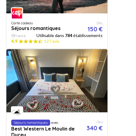
Carte cadeau
Dès
Séjours romantiques
150 €
Utilisable dans
784
établissements
France
4.9
127 avis
Dès
Séjours romantiques
avec
340 €
Best Western Le Moulin de
Ducey