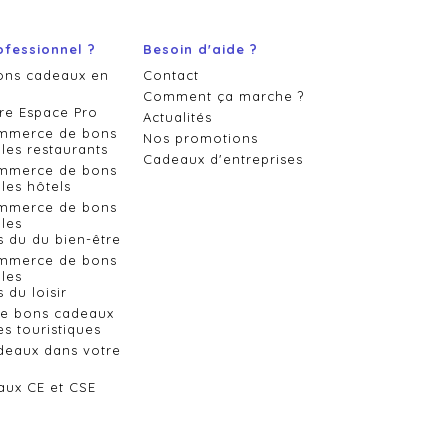
ofessionnel ?
Besoin d'aide ?
ons cadeaux en
Contact
Comment ça marche ?
re Espace Pro
Actualités
ommerce de bons
Nos promotions
les restaurants
Cadeaux d'entreprises
ommerce de bons
les hôtels
ommerce de bons
les
s du du bien-être
ommerce de bons
les
 du loisir
de bons cadeaux
es touristiques
deaux dans votre
aux CE et CSE