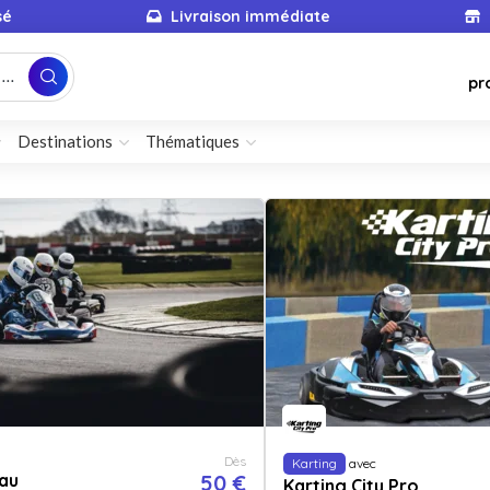
sé
Livraison immédiate
...
pr
Destinations
Thématiques
Dès
Karting
avec
au
50 €
Karting City Pro