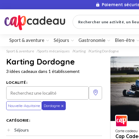
Paiement sécuri
Rechercher une activité, un lieu 
Sport & aventure
Séjours
Gastronomie
Bien-être
Sport & aventure
Sports mécaniques
Karting
Karting Dordogne
Karting Dordogne
3 idées cadeaux dans 1 établissement
LOCALITÉ :
Nouvelle-Aquitaine
Dordogne
CATÉGORIE :
Séjours
Carte cadeau
Cap Cade