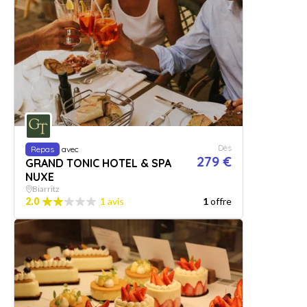
Dès
Repas
avec
279 €
GRAND TONIC HOTEL & SPA
NUXE
Biarritz
2.0
1 avis
1
offre