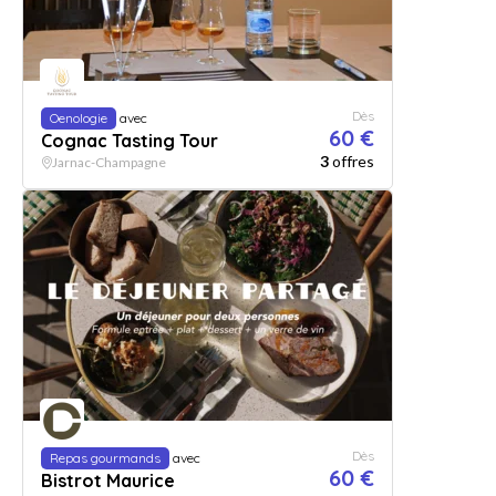
Dès
Oenologie
avec
60 €
Cognac Tasting Tour
3
offres
Jarnac-Champagne
Dès
Repas gourmands
avec
60 €
Bistrot Maurice