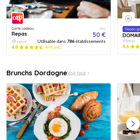
Carte cadeau
Dès
Repas g
Repas
50 €
DOMAI
Utilisable dans
786
établissements
Vitrac
France
4.6
4.8
498 avis
Brunchs Dordogne
Voir tout