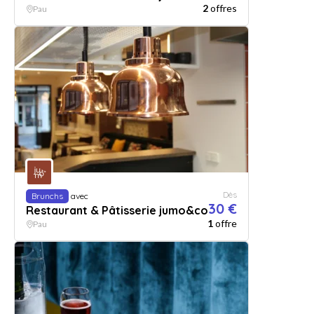
2
offres
Pau
Dès
Brunchs
avec
30 €
Restaurant & Pâtisserie jumo&co
1
offre
Pau