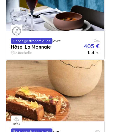
Dès
Repas gastronomiques
avec
405 €
Hôtel La Monnaie
1
offre
La Rochelle
Dès
Repas gastronomiques
avec