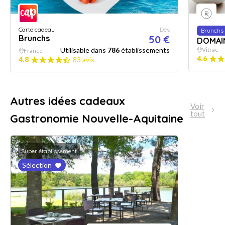
Carte cadeau
Dès
Brunchs
Brunchs
50 €
DOMAI
Utilisable dans
786
établissements
Vitrac
France
4.6
4.8
83 avis
Autres idées cadeaux
Voir
tout
Gastronomie Nouvelle-Aquitaine
Super établissement
Sélection