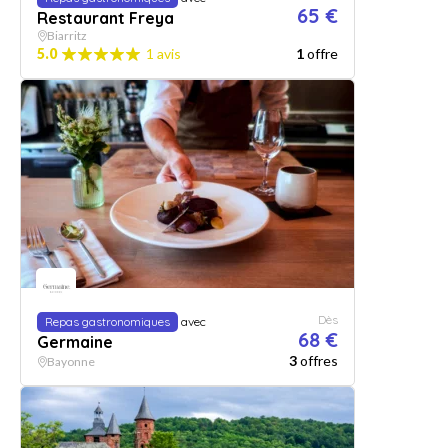
65 €
Restaurant Freya
Biarritz
5.0
1 avis
1
offre
Dès
Repas gastronomiques
avec
68 €
Germaine
3
offres
Bayonne