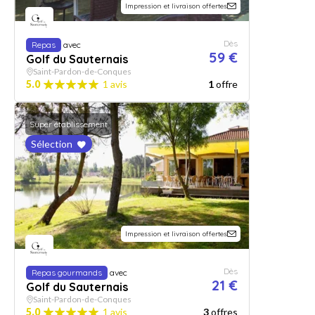
Impression et livraison offertes
Dès
Repas
avec
59 €
Golf du Sauternais
Saint-Pardon-de-Conques
5.0
1 avis
1
offre
Super établissement
Sélection
Impression et livraison offertes
Dès
Repas gourmands
avec
21 €
Golf du Sauternais
Saint-Pardon-de-Conques
5.0
1 avis
3
offres