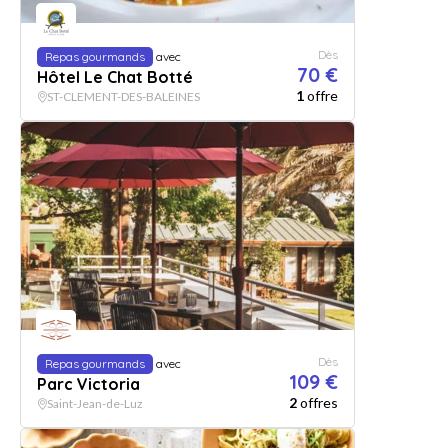
Dès
Repas gourmands
avec
70 €
Hôtel Le Chat Botté
1
offre
ST-CLEMENT-DES-BALEINES
Dès
Repas gourmands
avec
109 €
Parc Victoria
2
offres
Saint-Jean-de-Luz