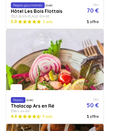
Dès
Repas gourmands
avec
70 €
Hôtel Les Bois Flottais
LE-BOIS-PLAGE-EN-RE
5.0
1 avis
1
offre
Dès
Repas
avec
50 €
Thalacap Ars en Ré
Ars-en-Ré
4.4
9 avis
1
offre