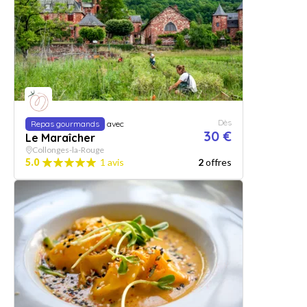
Dès
Repas gourmands
avec
30 €
Le Maraîcher
Collonges-la-Rouge
5.0
1 avis
2
offres