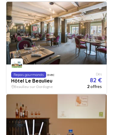
Dès
Repas gourmands
avec
82 €
Hôtel Le Beaulieu
2
offres
Beaulieu-sur-Dordogne