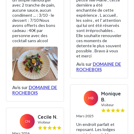
avec 2 tranche de pain,
dernière a été
aucune sauce, aucun
enchantée de cette
condiment ... : 3/10 - le
expérience . L accueil ,
dessert : 7/10 Nous
les soins , et l' attention
avons offerts des bons
qui lui ont été réservés
cadeau : 40€ par
sont irréprochables .
personne avec des
Elle souhaite renouveler
cocktail sans alcool
ces moments de
detente le plus souvent
possible . Bravo à vous
et merci
Avis sur
DOMAINE DE
ROCHEBOIS
Avis sur
DOMAINE DE
ROCHEBOIS
Monique
MB
B.
Visiteur
Mars 2025
Cecile N.
CN
Visiteur
Un endroit parfait et
reposant. Les lodges
Mars 2026