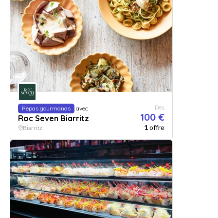
Dès
Repas gourmands
avec
100 €
Roc Seven Biarritz
1
offre
Biarritz