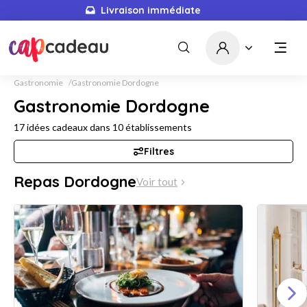
Livraison immédiate
Gastronomie
Gastronomie Dordogne
Gastronomie Dordogne
17
idées cadeaux dans
10
établissements
Filtres
Repas Dordogne
Voir tout