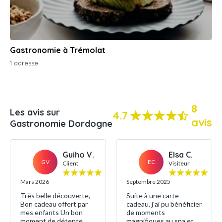
Gastronomie à Trémolat
1 adresse
8
Les avis sur
4.7
avis
Gastronomie Dordogne
Guiho V.
Elsa C.
GV
EC
Client
Visiteur
Mars 2026
Septembre 2025
Très belle découverte,
Suite à une carte
Bon cadeau offert par
cadeau, j'ai pu bénéficier
mes enfants Un bon
de moments
moment de détente
magnifiques au spa et