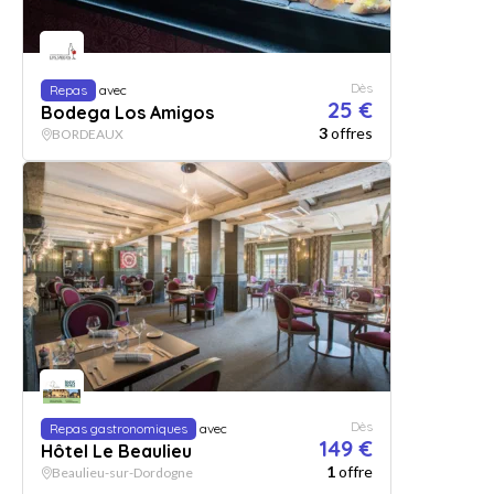
Dès
Repas
avec
25 €
Bodega Los Amigos
3
offres
BORDEAUX
Dès
Repas gastronomiques
avec
149 €
Hôtel Le Beaulieu
1
offre
Beaulieu-sur-Dordogne