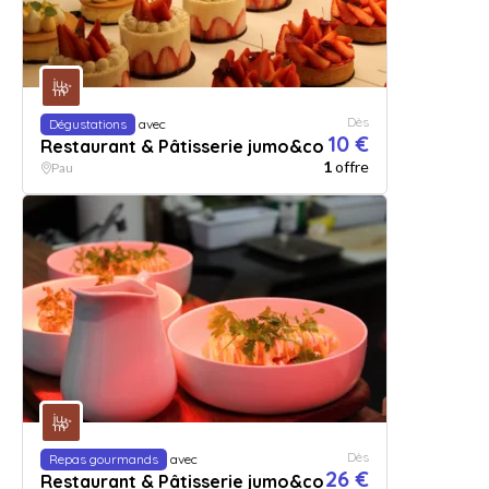
Dès
Dégustations
avec
10 €
Restaurant & Pâtisserie jumo&co
1
offre
Pau
Dès
Repas gourmands
avec
26 €
Restaurant & Pâtisserie jumo&co