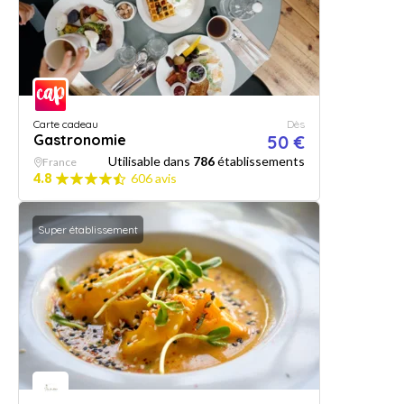
Carte cadeau
Dès
Gastronomie
50 €
Utilisable dans
786
établissements
France
4.8
606 avis
Super établissement