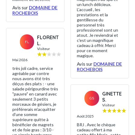
un lunch délicieux.
Avis sur
DOMAINE DE
L'accueil , les
ROCHEBOIS
prestations et la
gentillesse du
personnel très
professionnel sont un
atout. Je reviendrai et
FLORENT
c'est un magnifique
FL
L.
cadeau à offrir. Merci
Visiteur
pour ce moment
magique.
Mai 2026
Avis sur
DOMAINE DE
très joli cadre, service
ROCHEBOIS
agréable par contre
nous avons été très
déçus des plats : - une
salade périgourdine très
GINETTE
"pauvre" en canard avec
GS
seulement 3 petits
S.
morceaux de gésiers, je
Visiteur
préférerais m'acquitter
d'une somme
Août 2025
supérieure quitte à
bénéficier de magrets
BRJ . Avec le chèque
et de foie gras : 3/10 -
cadeau offert à ma
un simple hamburger
petite fille Marie , cette