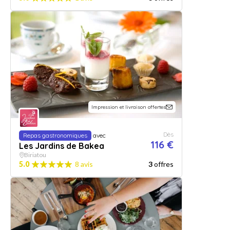
Impression et livraison offertes
Dès
Repas gastronomiques
avec
116 €
Les Jardins de Bakea
Biriatou
5.0
8 avis
3
offres