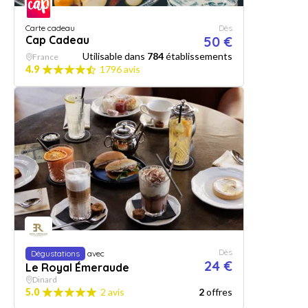
Carte cadeau
Dès
Cap Cadeau
50 €
Utilisable dans
784
établissements
France
4.9
1796 avis
Dès
Dégustations
avec
24 €
Le Royal Émeraude
Dinard
5.0
2 avis
2
offres