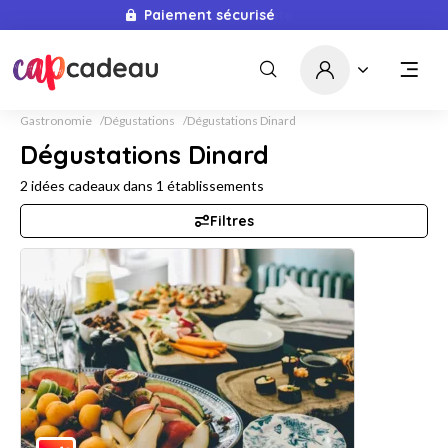
Paiement sécurisé
Livraison immédiate
Gastronomie
Dégustations
Dégustations Dinard
Dégustations Dinard
2
idées cadeaux dans
1
établissements
Filtres