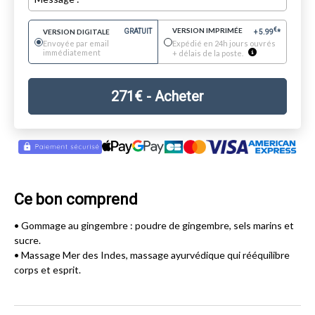
VERSION IMPRIMÉE
€
VERSION DIGITALE
GRATUIT
+
5.99
*
Envoyée par email
Expédié en 24h jours ouvrés
immédiatement
+ délais de la poste.
271
€
- Acheter
Ce bon comprend
• Gommage au gingembre : poudre de gingembre, sels marins et
sucre.
• Massage Mer des Indes, massage ayurvédique qui rééquilibre
corps et esprit.