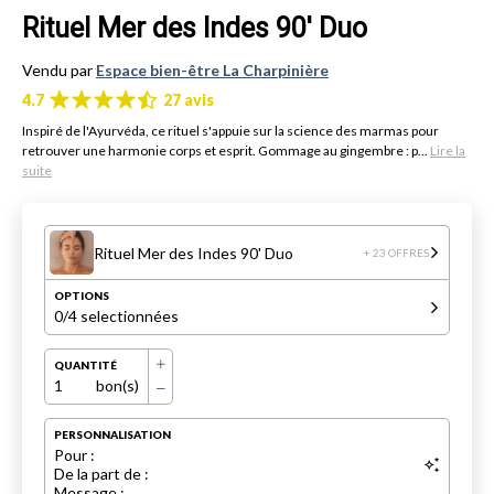
Rituel Mer des Indes 90' Duo
Vendu par
Espace bien-être La Charpinière
4.7
27 avis
Inspiré de l'Ayurvéda, ce rituel s'appuie sur la science des marmas pour
retrouver une harmonie corps et esprit. Gommage au gingembre : p...
Lire la
suite
Rituel Mer des Indes 90' Duo
+ 23 OFFRES
OPTIONS
0
/4 selectionnées
QUANTITÉ
1
bon(s)
PERSONNALISATION
Pour :
De la part de :
Message :