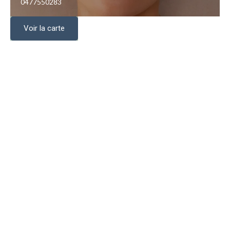
0477550283
Voir la carte