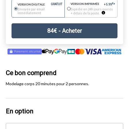
VERSION IMPRIMÉE
€
VERSION DIGITALE
GRATUIT
+
5.99
*
Envoyée par email
Expédié en 24h jours ouvrés
immédiatement
+ délais de la poste.
84
€
- Acheter
Ce bon comprend
Modelage corps 20 minutes pour 2 personnes.
En option