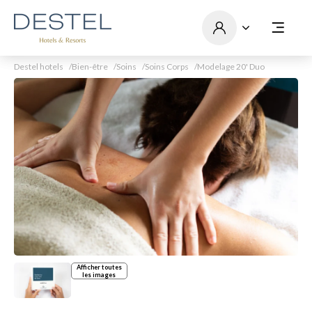
Destel hotels
Bien-être
Soins
Soins Corps
Modelage 20' Duo
Afficher toutes
les images