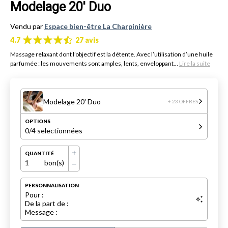
Modelage 20' Duo
Vendu par
Espace bien-être La Charpinière
4.7
27 avis
Massage relaxant dont l’objectif est la détente. Avec l’utilisation d’une huile
parfumée : les mouvements sont amples, lents, enveloppant...
Lire la suite
Modelage 20' Duo
+ 23 OFFRES
OPTIONS
0
/4 selectionnées
QUANTITÉ
1
bon(s)
PERSONNALISATION
Pour :
De la part de :
Message :