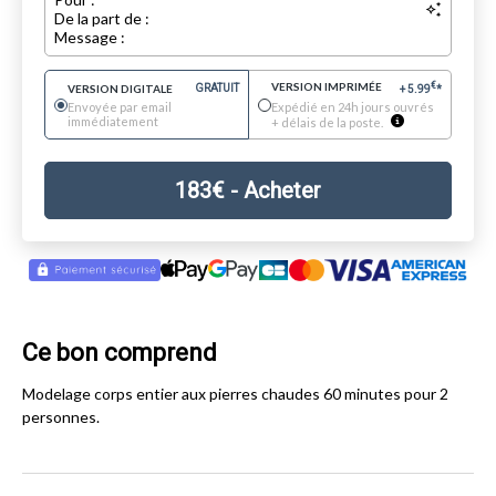
De la part de :
Message :
VERSION IMPRIMÉE
€
VERSION DIGITALE
GRATUIT
+
5.99
*
Envoyée par email
Expédié en 24h jours ouvrés
immédiatement
+ délais de la poste.
183
€
- Acheter
Ce bon comprend
Modelage corps entier aux pierres chaudes 60 minutes pour 2
personnes.