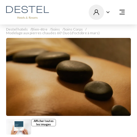
Destel hotels
Bien-être
Soins
Soins Corps
Modelage aux pierres chaudes 60' Duo (d'octobre à mars)
Afficher toutes
les images