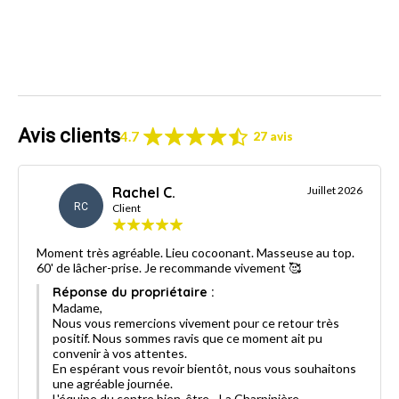
Avis clients
4.7
27 avis
Rachel C.
Juillet 2026
RC
Client
Moment très agréable. Lieu cocoonant. Masseuse au top.
60' de lâcher-prise. Je recommande vivement 🥰
Réponse du propriétaire :
Madame,
Nous vous remercions vivement pour ce retour très
positif. Nous sommes ravis que ce moment ait pu
convenir à vos attentes.
En espérant vous revoir bientôt, nous vous souhaitons
une agréable journée.
L'équipe du centre bien-être - La Charpinière