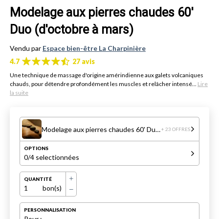
Modelage aux pierres chaudes 60'
Duo (d'octobre à mars)
Vendu par
Espace bien-être La Charpinière
4.7
27 avis
Une technique de massage d'origine amérindienne aux galets volcaniques
chauds, pour détendre profondément les muscles et relâcher intensé...
Lire
la suite
Modelage aux pierres chaudes 60' Duo (d'octobre à mars)
+ 23 OFFRES
OPTIONS
0
/4 selectionnées
QUANTITÉ
1
bon(s)
PERSONNALISATION
Pour :