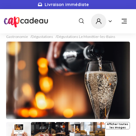
Livraison immédiate
Gastronomie
Dégustations
Dégustations Le Monêtier-les-Bains
Afficher toutes
les images