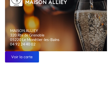
MAISON ALLIEY
MAISON ALLIEY
320 Rte de Grenoble
05220 Le Monêtier-les-Bains
04 92 24 40 02
Voir la carte