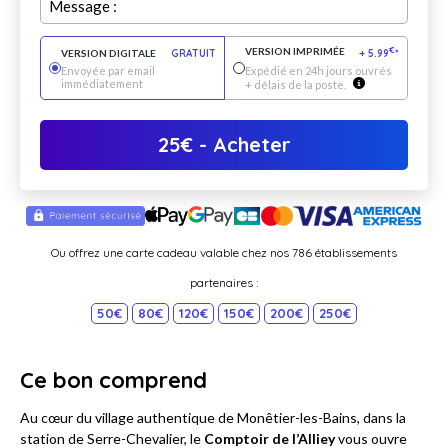
Message :
VERSION IMPRIMÉE
€
VERSION DIGITALE
GRATUIT
+
5.99
*
Envoyée par email
Expédié en 24h jours ouvrés
immédiatement
+ délais de la poste.
25
€
- Acheter
Ou offrez une carte cadeau valable chez nos 786 établissements
partenaires :
50€
80€
120€
150€
200€
250€
Ce bon comprend
Au cœur du village authentique de Monêtier-les-Bains, dans la
station de Serre-Chevalier, le
Comptoir de l’Alliey
vous ouvre