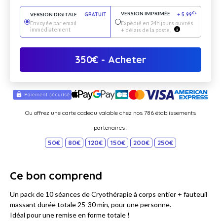
VERSION IMPRIMÉE
€
VERSION DIGITALE
GRATUIT
+
5.99
*
Envoyée par email
Expédié en 24h jours ouvrés
immédiatement
+ délais de la poste.
350
€
- Acheter
Ou offrez une carte cadeau valable chez nos 786 établissements
partenaires :
50€
80€
120€
150€
200€
250€
Ce bon comprend
Un pack de 10 séances de Cryothérapie à corps entier + fauteuil
massant durée totale 25-30 min, pour une personne.
Idéal pour une remise en forme totale !