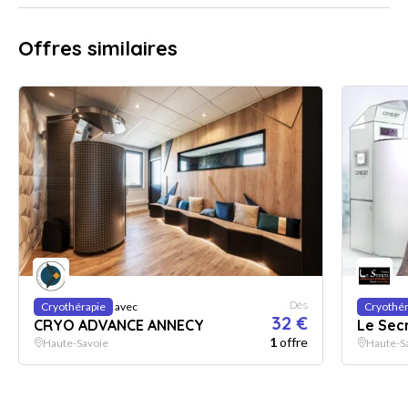
Offres similaires
Dès
Cryothérapie
avec
Cryothér
32 €
CRYO ADVANCE ANNECY
Le Sec
1
offre
Haute-Savoie
Haute-S