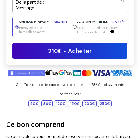
De la part de :
Message :
VERSION IMPRIMÉE
€
VERSION DIGITALE
GRATUIT
+
5.99
*
Envoyée par email
Expédié en 24h jours ouvrés
immédiatement
+ délais de la poste.
210
€
- Acheter
Ou offrez une carte cadeau valable chez nos 786 établissements
partenaires :
50€
80€
120€
150€
200€
250€
Ce bon comprend
Ce bon cadeau vous permet de réserver une location de bateau