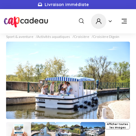
Livraison immédiate
Sport & aventure
Activités aquatiques
Croisière
Croisière Digoin
Afficher toutes
les images