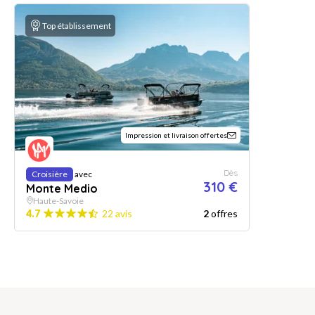
Top établissement
Impression et livraison offertes
Dès
Croisière
avec
310 €
Monte Medio
Haute-Savoie
4.7
22 avis
2
offres