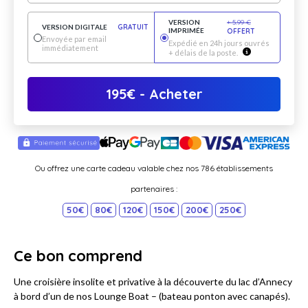
VERSION
+
5.99
€
VERSION DIGITALE
GRATUIT
IMPRIMÉE
OFFERT
Envoyée par email
Expédié en 24h jours ouvrés
immédiatement
+ délais de la poste.
195
€
- Acheter
Ou offrez une carte cadeau valable chez nos 786 établissements
partenaires :
50€
80€
120€
150€
200€
250€
Ce bon comprend
Une croisière insolite et privative à la découverte du lac d’Annecy
à bord d’un de nos Lounge Boat – (bateau ponton avec canapés).