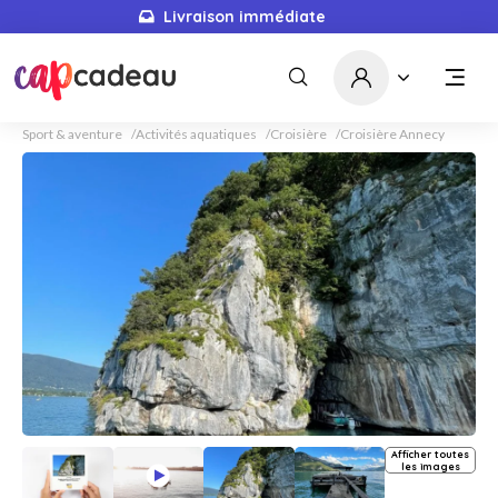
Livraison immédiate
Sport & aventure
Activités aquatiques
Croisière
Croisière Annecy
Afficher toutes
les images