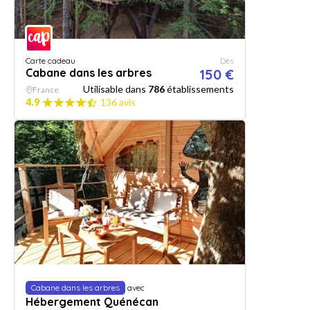
Carte cadeau
Dès
Cabane dans les arbres
150 €
Utilisable dans
786
établissements
France
4.9
136 avis
Cabane dans les arbres
avec
Hébergement Quénécan