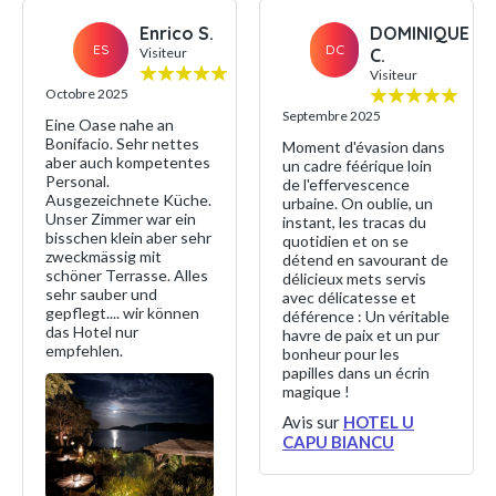
Enrico S.
DOMINIQUE
ES
DC
Visiteur
C.
Visiteur
Octobre 2025
Septembre 2025
Eine Oase nahe an
Bonifacio. Sehr nettes
Moment d'évasion dans
aber auch kompetentes
un cadre féérique loin
Personal.
de l'effervescence
Ausgezeichnete Küche.
urbaine. On oublie, un
Unser Zimmer war ein
instant, les tracas du
bisschen klein aber sehr
quotidien et on se
zweckmässig mit
détend en savourant de
schöner Terrasse. Alles
délicieux mets servis
sehr sauber und
avec délicatesse et
gepflegt.... wir können
déférence : Un véritable
das Hotel nur
havre de paix et un pur
empfehlen.
bonheur pour les
papilles dans un écrin
magique !
Avis sur
HOTEL U
CAPU BIANCU