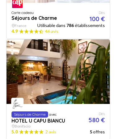
Carte cadeau
Dès
Séjours de Charme
100 €
Utilisable dans
786
établissements
France
4.9
46 avis
Dès
Séjours de Charme
avec
580 €
HOTEL U CAPU BIANCU
Bonifacio
5.0
2 avis
5
offres