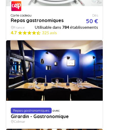
Carte cadeau
Dès
Repas gastronomiques
50 €
Utilisable dans
784
établissements
France
4.7
325 avis
Repas gastronomiques
avec
Girardin - Gastronomique
Colmar