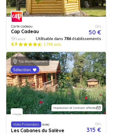
Carte cadeau
Dès
Cap Cadeau
50 €
Utilisable dans
786
établissements
France
4.9
1798 avis
Top établissement
Sélection
Impression et livraison offertes
Dès
Kota Finlandais
avec
315 €
Les Cabanes du Salève