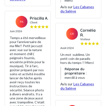
merci
Avis sur
Les Cabanes
du Salève
Priscilla A.
PA
Client
Cornélia
Juin 2026
CR
R.
Temps a été merveilleux
Visiteur
pour l'anniversaire de
ma fille!! Petit jaccuzzi
Août 2024
avec vue sur la nature
et moment chill (
Un mot :sublime. Un
peignoirs fournis,
petit coin de paradis
enceinte prêtée pour la
hors du temps !! Merci
musique), Tir à l'arc,
Réponse du
goûter préparé par nos
propriétaire :
soins et activité insolite
merciiii à vous
lancer de hâche après
avoir reçu toutes les
Avis sur
Les Cabanes
instructions de
du Salève
sécurité. Séance photo
à divers endroits. Il y a
une zone de jeux aussi
avec trampoline. C'etait