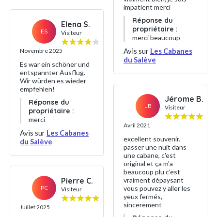
impatient merci
Réponse du
Elena S.
propriétaire :
ES
Visiteur
merci beaucoup
Avis sur
Les Cabanes
Novembre 2025
du Salève
Es war ein schöner und
entspannter Ausflug.
Wir würden es wieder
empfehlen!
Jérome B.
Réponse du
JB
Visiteur
propriétaire :
merci
Avril 2021
Avis sur
Les Cabanes
excellent souvenir.
du Salève
passer une nuit dans
une cabane, c'est
original et ça m'a
beaucoup plu c'est
Pierre C.
vraiment dépaysant
PC
vous pouvez y aller les
Visiteur
yeux fermés,
sincerement
Juillet 2025