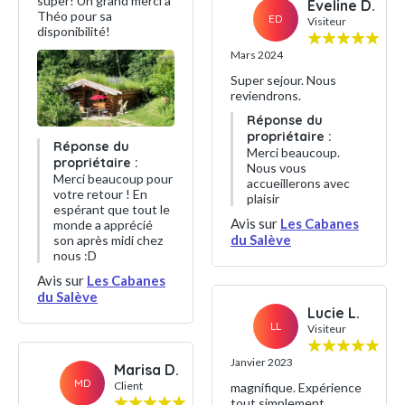
super! Un grand merci à
Eveline D.
Théo pour sa
ED
Visiteur
disponibilité!
Mars 2024
Super sejour. Nous
reviendrons.
Réponse du
propriétaire :
Réponse du
Merci beaucoup.
propriétaire :
Nous vous
Merci beaucoup pour
accueillerons avec
votre retour ! En
plaisir
espérant que tout le
Avis sur
Les Cabanes
monde a apprécié
du Salève
son après midi chez
nous :D
Avis sur
Les Cabanes
du Salève
Lucie L.
LL
Visiteur
Janvier 2023
Marisa D.
MD
Client
magnifique. Expérience
tout simplement