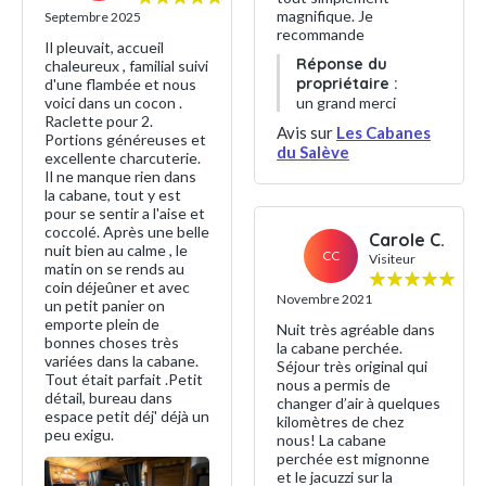
magnifique. Je
Septembre 2025
recommande
Il pleuvait, accueil
Réponse du
chaleureux , familial suivi
propriétaire :
d'une flambée et nous
un grand merci
voici dans un cocon .
Raclette pour 2.
Avis sur
Les Cabanes
Portions généreuses et
du Salève
excellente charcuterie.
Il ne manque rien dans
la cabane, tout y est
pour se sentir a l'aise et
coccolé. Après une belle
Carole C.
nuit bien au calme , le
CC
Visiteur
matin on se rends au
coin déjeûner et avec
Novembre 2021
un petit panier on
emporte plein de
Nuit très agréable dans
bonnes choses très
la cabane perchée.
variées dans la cabane.
Séjour très original qui
Tout était parfait .Petit
nous a permis de
détail, bureau dans
changer d’air à quelques
espace petit déj' déjà un
kilomètres de chez
peu exigu.
nous! La cabane
perchée est mignonne
et le jacuzzi sur la