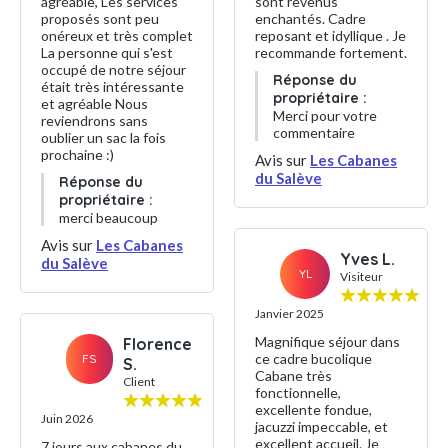
agréable, Les services
sont revenus
proposés sont peu
enchantés. Cadre
onéreux et très complet
reposant et idyllique . Je
La personne qui s'est
recommande fortement.
occupé de notre séjour
Réponse du
était très intéressante
propriétaire :
et agréable Nous
Merci pour votre
reviendrons sans
commentaire
oublier un sac la fois
prochaine :)
Avis sur
Les Cabanes
du Salève
Réponse du
propriétaire :
merci beaucoup
Avis sur
Les Cabanes
Yves L.
du Salève
YL
Visiteur
Janvier 2025
Magnifique séjour dans
Florence
ce cadre bucolique
FS
S.
Cabane très
Client
fonctionnelle,
excellente fondue,
Juin 2026
jacuzzi impeccable, et
excellent accueil. Je
7 jours aux cabanes du