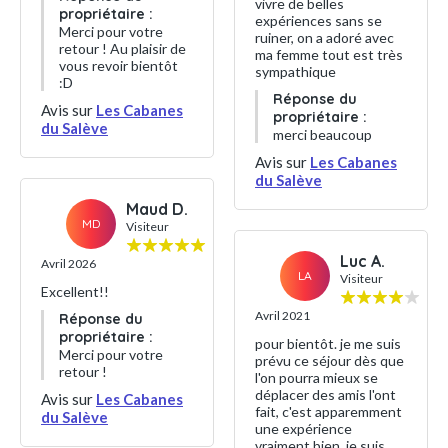
vivre de belles
propriétaire :
expériences sans se
Merci pour votre
ruiner, on a adoré avec
retour ! Au plaisir de
ma femme tout est très
vous revoir bientôt
sympathique
:D
Réponse du
Avis sur
Les Cabanes
propriétaire :
du Salève
merci beaucoup
Avis sur
Les Cabanes
du Salève
Maud D.
MD
Visiteur
Luc A.
Avril 2026
LA
Visiteur
Excellent!!
Avril 2021
Réponse du
propriétaire :
pour bientôt. je me suis
Merci pour votre
prévu ce séjour dès que
retour !
l'on pourra mieux se
déplacer des amis l'ont
Avis sur
Les Cabanes
fait, c'est apparemment
du Salève
une expérience
vraiment bien, je suis