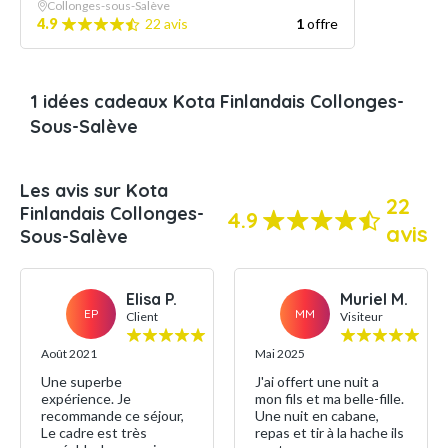
Collonges-sous-Salève
4.9
22 avis
1
offre
1 idées cadeaux Kota Finlandais Collonges-
Sous-Salève
Les avis sur Kota
22
Finlandais Collonges-
4.9
avis
Sous-Salève
Elisa P.
Muriel M.
EP
MM
Client
Visiteur
Août 2021
Mai 2025
Une superbe
J'ai offert une nuit a
expérience. Je
mon fils et ma belle-fille.
recommande ce séjour,
Une nuit en cabane,
Le cadre est très
repas et tir à la hache ils