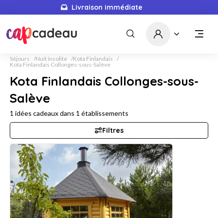
Livraison immédiate
Séjours
Nuit insolite
Kota Finlandais
Kota Finlandais Collonges-sous-Salève
Kota Finlandais Collonges-sous-
Salève
1
idées cadeaux dans
1
établissements
Filtres