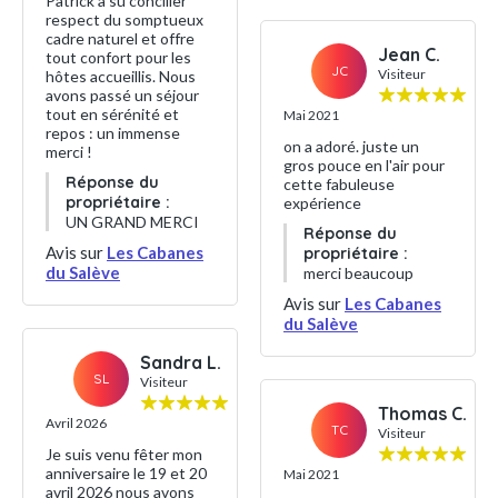
Patrick a su concilier
respect du somptueux
cadre naturel et offre
Jean C.
tout confort pour les
JC
Visiteur
hôtes accueillis. Nous
avons passé un séjour
tout en sérénité et
Mai 2021
repos : un immense
on a adoré. juste un
merci !
gros pouce en l'air pour
Réponse du
cette fabuleuse
propriétaire :
expérience
UN GRAND MERCI
Réponse du
Avis sur
Les Cabanes
propriétaire :
du Salève
merci beaucoup
Avis sur
Les Cabanes
du Salève
Sandra L.
SL
Visiteur
Thomas C.
Avril 2026
TC
Visiteur
Je suis venu fêter mon
anniversaire le 19 et 20
Mai 2021
avril 2026 nous avons