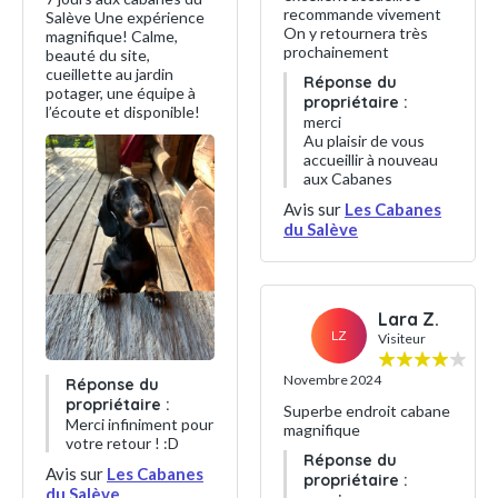
recommande vivement
Salève Une expérience
On y retournera très
magnifique! Calme,
prochainement
beauté du site,
cueillette au jardin
Réponse du
potager, une équipe à
propriétaire :
l’écoute et disponible!
merci
Au plaisir de vous
accueillir à nouveau
aux Cabanes
Avis sur
Les Cabanes
du Salève
Lara Z.
LZ
Visiteur
Novembre 2024
Réponse du
propriétaire :
Superbe endroit cabane
Merci infiniment pour
magnifique
votre retour ! :D
Réponse du
Avis sur
Les Cabanes
propriétaire :
du Salève