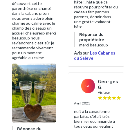
hâte !. hâte que ça
découvert cette
réouvre pour profiter du
parenthèse enchanté
cadeau fait par mes
dans la cabane piton
parents, dormir dans
nous avons adoré plein
une grotte vraiment
charme au calme avec le
hâte
champ des oiseaux un
accueil chaleureux merci
Réponse du
beaucoup nous
propriétaire :
reviendrons c est sûr je
merci beaucoup
recommande vivement
Avis sur
Les Cabanes
pour un moment
agréable au calme
du Salève
Georges
GG
G.
Visiteur
Avril 2021
nuit à la canadienne
parfaite. c'était très
bien , je recommande à
tous ceux qui veulent
Réponse du