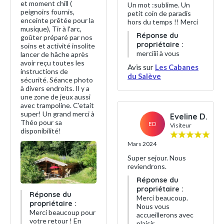
et moment chill (
Un mot :sublime. Un
peignoirs fournis,
petit coin de paradis
enceinte prêtée pour la
hors du temps !! Merci
musique), Tir à l'arc,
Réponse du
goûter préparé par nos
propriétaire :
soins et activité insolite
merciiii à vous
lancer de hâche après
avoir reçu toutes les
Avis sur
Les Cabanes
instructions de
du Salève
sécurité. Séance photo
à divers endroits. Il y a
une zone de jeux aussi
avec trampoline. C'etait
super! Un grand merci à
Eveline D.
Théo pour sa
ED
Visiteur
disponibilité!
Mars 2024
Super sejour. Nous
reviendrons.
Réponse du
propriétaire :
Réponse du
Merci beaucoup.
propriétaire :
Nous vous
Merci beaucoup pour
accueillerons avec
votre retour ! En
plaisir