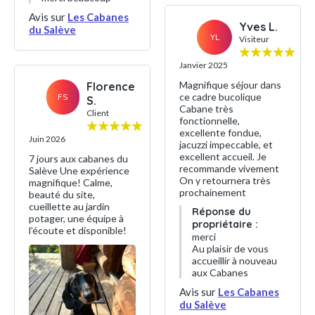
Avis sur
Les Cabanes
Yves L.
du Salève
YL
Visiteur
Janvier 2025
Magnifique séjour dans
Florence
ce cadre bucolique
FS
S.
Cabane très
Client
fonctionnelle,
excellente fondue,
Juin 2026
jacuzzi impeccable, et
excellent accueil. Je
7 jours aux cabanes du
recommande vivement
Salève Une expérience
On y retournera très
magnifique! Calme,
prochainement
beauté du site,
cueillette au jardin
Réponse du
potager, une équipe à
propriétaire :
l’écoute et disponible!
merci
Au plaisir de vous
accueillir à nouveau
aux Cabanes
Avis sur
Les Cabanes
du Salève