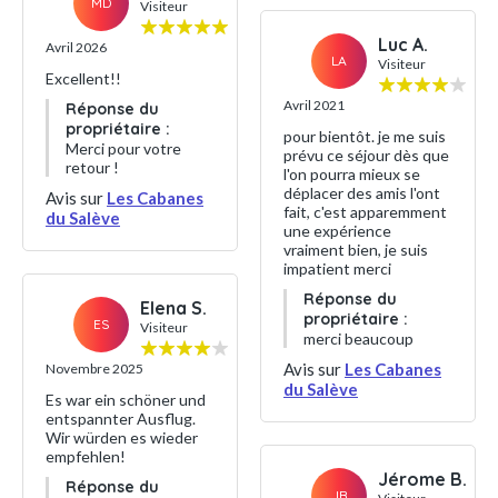
MD
Visiteur
Luc A.
Avril 2026
LA
Visiteur
Excellent!!
Avril 2021
Réponse du
propriétaire :
pour bientôt. je me suis
Merci pour votre
prévu ce séjour dès que
retour !
l'on pourra mieux se
déplacer des amis l'ont
Avis sur
Les Cabanes
fait, c'est apparemment
du Salève
une expérience
vraiment bien, je suis
impatient merci
Réponse du
Elena S.
propriétaire :
ES
Visiteur
merci beaucoup
Avis sur
Les Cabanes
Novembre 2025
du Salève
Es war ein schöner und
entspannter Ausflug.
Wir würden es wieder
empfehlen!
Jérome B.
Réponse du
JB