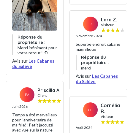
Lara Z.
LZ
Visiteur
Novembre 2024
Réponse du
propriétaire :
Superbe endroit cabane
Merci infiniment pour
magnifique
votre retour ! :D
Réponse du
Avis sur
Les Cabanes
propriétaire :
du Salève
merci
Avis sur
Les Cabanes
du Salève
Priscilla A.
PA
Client
Cornélia
Juin 2026
CR
R.
Temps a été merveilleux
Visiteur
pour l'anniversaire de
ma fille!! Petit jaccuzzi
Août 2024
avec vue sur la nature