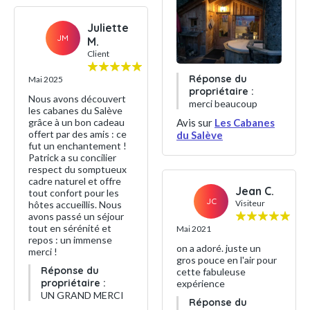
Juliette
JM
M.
Client
Réponse du
Mai 2025
propriétaire :
Nous avons découvert
merci beaucoup
les cabanes du Salève
Avis sur
Les Cabanes
grâce à un bon cadeau
offert par des amis : ce
du Salève
fut un enchantement !
Patrick a su concilier
respect du somptueux
cadre naturel et offre
Jean C.
tout confort pour les
JC
Visiteur
hôtes accueillis. Nous
avons passé un séjour
tout en sérénité et
Mai 2021
repos : un immense
on a adoré. juste un
merci !
gros pouce en l'air pour
Réponse du
cette fabuleuse
propriétaire :
expérience
UN GRAND MERCI
Réponse du