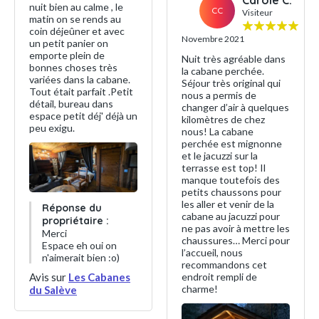
Carole C.
nuit bien au calme , le
CC
Visiteur
matin on se rends au
coin déjeûner et avec
Novembre 2021
un petit panier on
emporte plein de
Nuit très agréable dans
bonnes choses très
la cabane perchée.
variées dans la cabane.
Séjour très original qui
Tout était parfait .Petit
nous a permis de
détail, bureau dans
changer d’air à quelques
espace petit déj' déjà un
kilomètres de chez
peu exigu.
nous! La cabane
perchée est mignonne
et le jacuzzi sur la
terrasse est top! Il
manque toutefois des
petits chaussons pour
les aller et venir de la
Réponse du
cabane au jacuzzi pour
propriétaire :
ne pas avoir à mettre les
Merci
chaussures… Merci pour
Espace eh oui on
l’accueil, nous
n'aimerait bien :o)
recommandons cet
endroit rempli de
Avis sur
Les Cabanes
charme!
du Salève