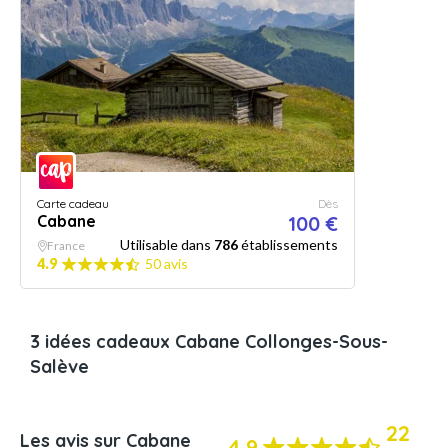
Carte cadeau
Dès
Cabane
100 €
Utilisable dans
786
établissements
France
4.9
50 avis
3 idées cadeaux Cabane Collonges-Sous-
Salève
22
Les avis sur Cabane
4.9