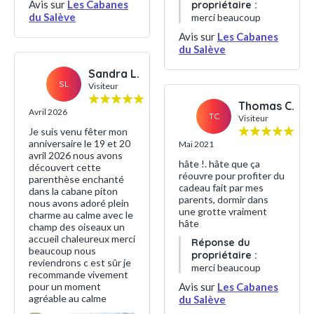
Avis sur
Les Cabanes
propriétaire :
du Salève
merci beaucoup
Avis sur
Les Cabanes
du Salève
Sandra L.
SL
Visiteur
Thomas C.
Avril 2026
TC
Visiteur
Je suis venu fêter mon
anniversaire le 19 et 20
Mai 2021
avril 2026 nous avons
hâte !. hâte que ça
découvert cette
réouvre pour profiter du
parenthèse enchanté
cadeau fait par mes
dans la cabane piton
parents, dormir dans
nous avons adoré plein
une grotte vraiment
charme au calme avec le
hâte
champ des oiseaux un
accueil chaleureux merci
Réponse du
beaucoup nous
propriétaire :
reviendrons c est sûr je
merci beaucoup
recommande vivement
Avis sur
Les Cabanes
pour un moment
agréable au calme
du Salève