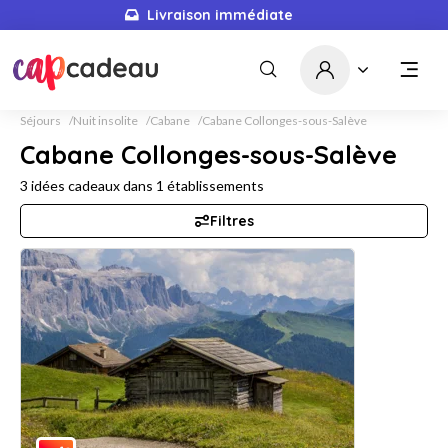
Livraison immédiate
Séjours
Nuit insolite
Cabane
Cabane Collonges-sous-Salève
Cabane Collonges-sous-Salève
3
idées cadeaux dans
1
établissements
Filtres