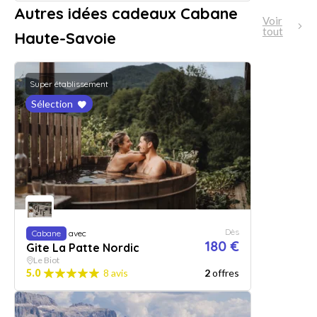
Autres idées cadeaux Cabane
Voir
tout
Haute-Savoie
Super établissement
Sélection
Dès
Cabane
avec
180 €
Gite La Patte Nordic
Le Biot
5.0
8 avis
2
offres