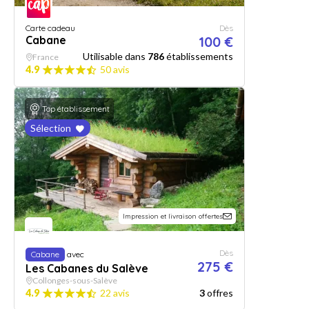
Carte cadeau
Dès
Cabane
100 €
Utilisable dans
786
établissements
France
4.9
50 avis
Top établissement
Sélection
Impression et livraison offertes
Dès
Cabane
avec
275 €
Les Cabanes du Salève
Collonges-sous-Salève
4.9
22 avis
3
offres