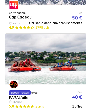
Carte cadeau
Dès
Cap Cadeau
50 €
Utilisable dans
786
établissements
France
4.9
1798 avis
Dès
Bouée tractée
avec
40 €
PARAL'aile
Ciboure
5.0
2 avis
1
offre