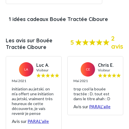
1 idées cadeaux Bouée Tractée Ciboure
2
Les avis sur Bouée
5
avis
Tractée Ciboure
Luc A.
Chris E.
LA
CE
Visiteur
Visiteur
Mai 2021
Mai 2021
initiation au jetski. on
trop cool la bouée
m'a offert une initiation
tractée : D. tout est
au jetski, vraiment très
dans le titre ahah : D
heureux de cette
Avis sur
PARAL'aile
découverte, je vais
revenir je pense
Avis sur
PARAL'aile