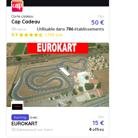
Carte cadeau
Dès
Cap Cadeau
50 €
Utilisable dans
786
établissements
France
4.9
1798 avis
Dès
Karting
avec
15 €
EUROKART
4
offres
Châteauneuf-sur-Isère