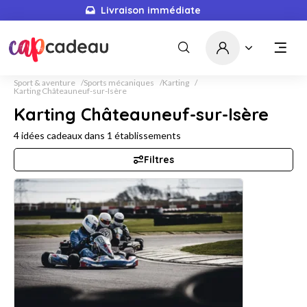
Livraison immédiate
Sport & aventure
Sports mécaniques
Karting
Karting Châteauneuf-sur-Isère
Karting Châteauneuf-sur-Isère
4
idées cadeaux dans
1
établissements
Filtres