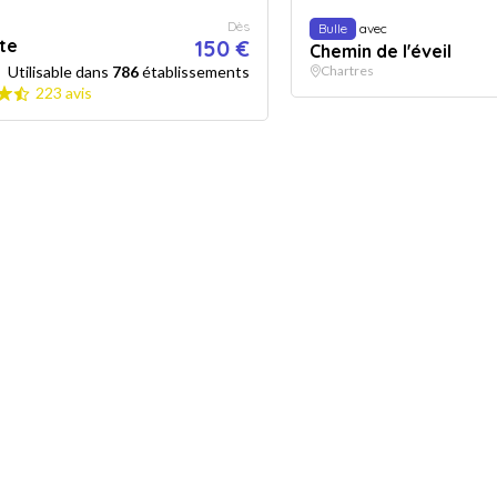
Dès
Bulle
avec
ite
150 €
Chemin de l'éveil
Utilisable dans
786
établissements
Chartres
223 avis