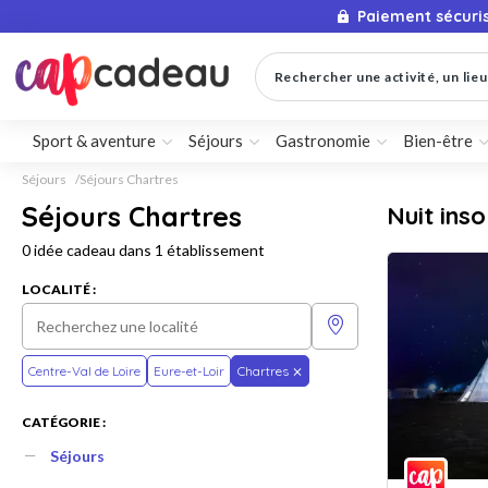
Paiement sécuri
Rechercher une activité, un lieu 
Sport & aventure
Séjours
Gastronomie
Bien-être
Séjours
Séjours Chartres
Séjours Chartres
Nuit inso
0 idée cadeau dans 1 établissement
LOCALITÉ :
Centre-Val de Loire
Eure-et-Loir
Chartres
CATÉGORIE :
Séjours