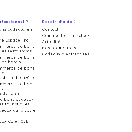
ofessionnel ?
Besoin d'aide ?
ons cadeaux en
Contact
Comment ça marche ?
re Espace Pro
Actualités
ommerce de bons
Nos promotions
les restaurants
Cadeaux d'entreprises
ommerce de bons
les hôtels
ommerce de bons
les
s du du bien-être
ommerce de bons
les
 du loisir
de bons cadeaux
es touristiques
deaux dans votre
aux CE et CSE