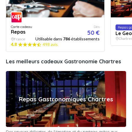
Carte cadeau
Dès
Repas g
Repas
50 €
Le Geo
Utilisable dans
786
établissements
Chartre
France
4.8
498 avis
Les meilleurs cadeaux Gastronomie Chartres
Repas Gastronomiques Chartres
Des saveurs délicates, de l'émotion et du partage grâce aux