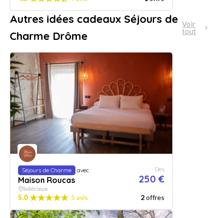
Autres idées cadeaux Séjours de
Voir
tout
Charme Drôme
Dès
Séjours de Charme
avec
250 €
Maison Roucas
Solérieux
5.0
5 avis
2
offres