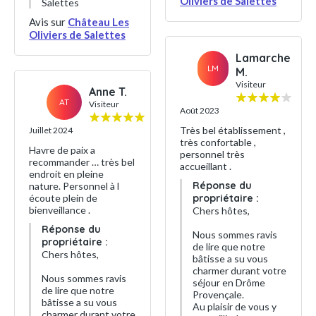
Oliviers de Salettes
Salettes
Avis sur
Château Les
Oliviers de Salettes
Lamarche
LM
M.
Visiteur
Anne T.
AT
Visiteur
Août 2023
Très bel établissement ,
Juillet 2024
très confortable ,
Havre de paix a
personnel très
recommander … très bel
accueillant .
endroit en pleine
Réponse du
nature. Personnel à l
écoute plein de
propriétaire :
bienveillance .
Chers hôtes,
Réponse du
Nous sommes ravis
propriétaire :
de lire que notre
Chers hôtes,
bâtisse a su vous
charmer durant votre
Nous sommes ravis
séjour en Drôme
de lire que notre
Provençale.
bâtisse a su vous
Au plaisir de vous y
charmer durant votre