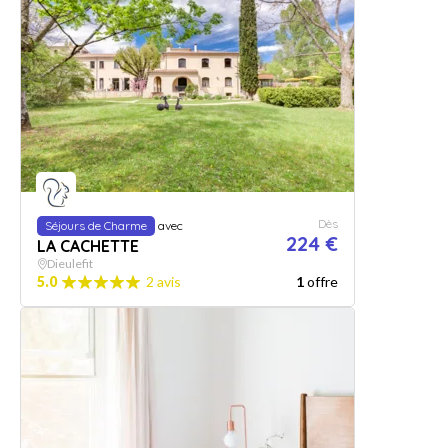
Dès
Séjours de Charme
avec
224 €
LA CACHETTE
Dieulefit
5.0
2 avis
1
offre