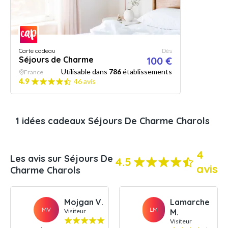
Carte cadeau
Dès
Séjours de Charme
100 €
Utilisable dans
786
établissements
France
4.9
46 avis
1 idées cadeaux Séjours De Charme Charols
4
Les avis sur Séjours De
4.5
avis
Charme Charols
Mojgan V.
Lamarche
MV
LM
Visiteur
M.
Visiteur