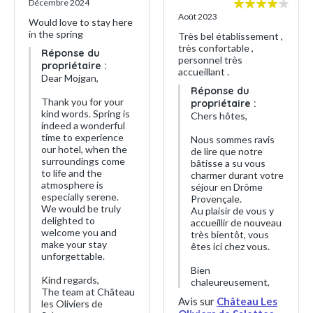
Décembre 2024
Août 2023
Would love to stay here
in the spring
Très bel établissement ,
très confortable ,
Réponse du
personnel très
propriétaire :
accueillant .
Dear Mojgan,
Réponse du
Thank you for your
propriétaire :
kind words. Spring is
Chers hôtes,
indeed a wonderful
time to experience
Nous sommes ravis
our hotel, when the
de lire que notre
surroundings come
bâtisse a su vous
to life and the
charmer durant votre
atmosphere is
séjour en Drôme
especially serene.
Provençale.
We would be truly
Au plaisir de vous y
delighted to
accueillir de nouveau
welcome you and
très bientôt, vous
make your stay
êtes ici chez vous.
unforgettable.
Bien
Kind regards,
chaleureusement,
The team at Château
Avis sur
Château Les
les Oliviers de