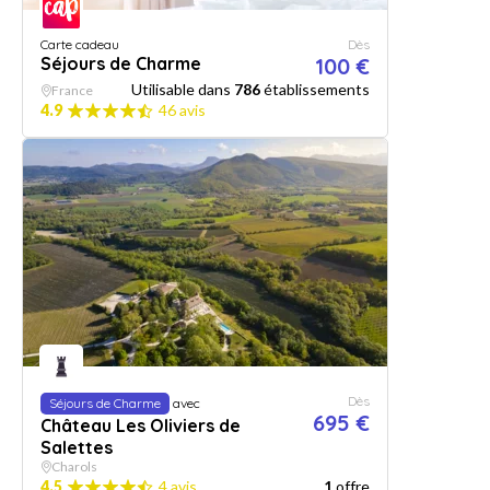
Carte cadeau
Dès
Séjours de Charme
100 €
Utilisable dans
786
établissements
France
4.9
46 avis
Dès
Séjours de Charme
avec
695 €
Château Les Oliviers de
Salettes
Charols
4.5
4 avis
1
offre