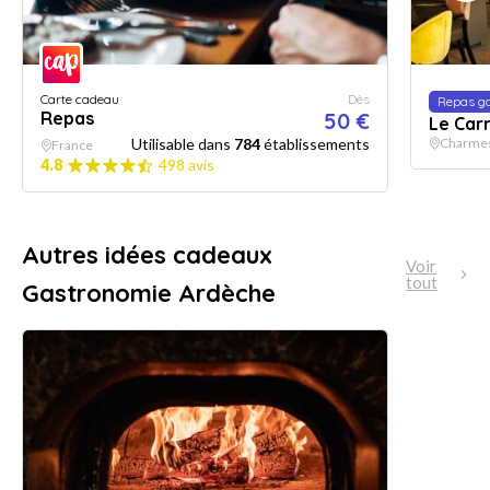
Carte cadeau
Dès
Repas g
Repas
50 €
Le Carr
Utilisable dans
784
établissements
Charmes
France
4.8
498 avis
Autres idées cadeaux
Voir
tout
Gastronomie Ardèche