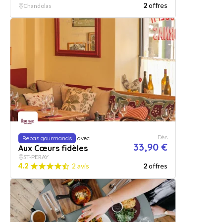
2
offres
Chandolas
Dès
Repas gourmands
avec
33,90 €
Aux Cœurs fidèles
ST-PERAY
4.2
2 avis
2
offres