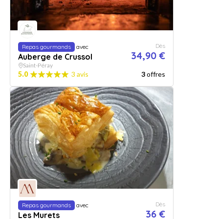
Dès
Repas gourmands
avec
34,90 €
Auberge de Crussol
Saint-Péray
5.0
3 avis
3
offres
Dès
Repas gourmands
avec
36 €
Les Murets