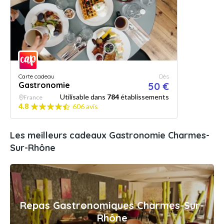
Carte cadeau
Dès
Gastronomie
50 €
Utilisable dans
784
établissements
France
4.8
606 avis
Les meilleurs cadeaux Gastronomie Charmes-
Sur-Rhône
Repas Gastronomiques Charmes-Sur-
Rhône