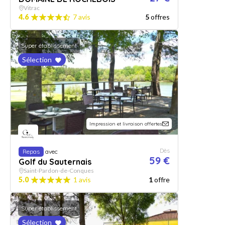
Vitrac
4.6
7 avis
5
offres
Super établissement
Sélection
Impression et livraison offertes
Dès
Repas
avec
59 €
Golf du Sauternais
Saint-Pardon-de-Conques
5.0
1 avis
1
offre
Super établissement
Sélection