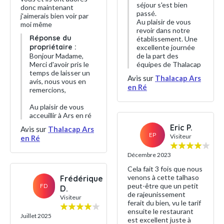
séjour s'est bien
donc maintenant
passé.
j'aimerais bien voir par
Au plaisir de vous
moi même
revoir dans notre
Réponse du
établissement. Une
propriétaire :
excellente journée
Bonjour Madame,
de la part des
Merci d'avoir pris le
équipes de Thalacap
temps de laisser un
Avis sur
Thalacap Ars
avis, nous vous en
en Ré
remercions,
Au plaisir de vous
acceuillir à Ars en ré
Eric P.
Avis sur
Thalacap Ars
EP
Visiteur
en Ré
Décembre 2023
Cela fait 3 fois que nous
venons à cette talhaso
Frédérique
peut-être que un petit
FD
D.
de rajeunissement
Visiteur
ferait du bien, vu le tarif
ensuite le restaurant
Juillet 2025
est excellent juste à