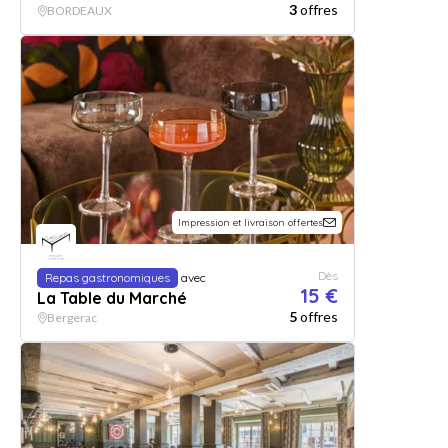
3
offres
BORDEAUX
Impression et livraison offertes
Dès
Repas gastronomiques
avec
15 €
La Table du Marché
5
offres
Bergerac