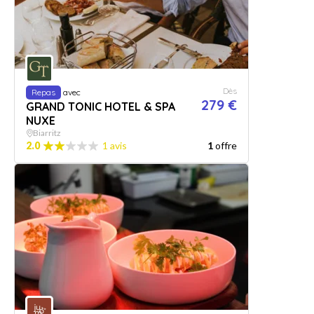
Dès
Repas
avec
279 €
GRAND TONIC HOTEL & SPA
NUXE
Biarritz
2.0
1 avis
1
offre