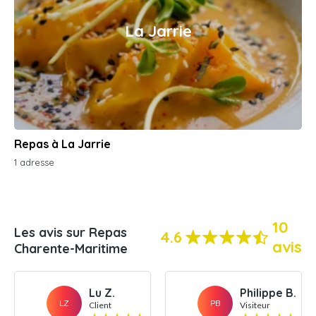
La Jarrie
Repas à La Jarrie
1 adresse
10
Les avis sur Repas
4.6
avis
Charente-Maritime
Lu Z.
Philippe B.
LZ
PB
Client
Visiteur