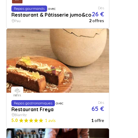
Dès
Repas gourmands
avec
26 €
Restaurant & Pâtisserie jumo&co
2
offres
Pau
Dès
Repas gastronomiques
avec
65 €
Restaurant Freya
Biarritz
5.0
1 avis
1
offre