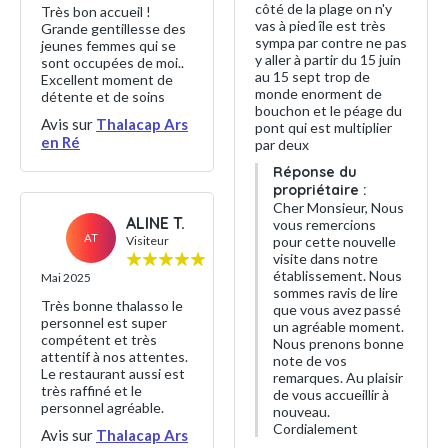
côté de la plage on n'y
Très bon accueil !
vas à pied île est très
Grande gentillesse des
sympa par contre ne pas
jeunes femmes qui se
y aller à partir du 15 juin
sont occupées de moi..
au 15 sept trop de
Excellent moment de
monde enorment de
détente et de soins
bouchon et le péage du
Avis sur
Thalacap Ars
pont qui est multiplier
en Ré
par deux
Réponse du
propriétaire :
Cher Monsieur, Nous
ALINE T.
vous remercions
AT
Visiteur
pour cette nouvelle
visite dans notre
établissement. Nous
Mai 2025
sommes ravis de lire
Très bonne thalasso le
que vous avez passé
personnel est super
un agréable moment.
compétent et très
Nous prenons bonne
attentif à nos attentes.
note de vos
Le restaurant aussi est
remarques. Au plaisir
très raffiné et le
de vous accueillir à
personnel agréable.
nouveau.
Cordialement
Avis sur
Thalacap Ars