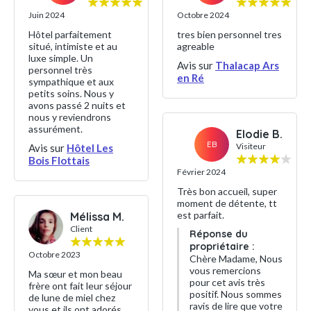
Juin 2024
Octobre 2024
Hôtel parfaitement
tres bien personnel tres
situé, intimiste et au
agreable
luxe simple. Un
Avis sur
Thalacap Ars
personnel très
en Ré
sympathique et aux
petits soins. Nous y
avons passé 2 nuits et
nous y reviendrons
assurément.
Elodie B.
EB
Visiteur
Avis sur
Hôtel Les
Bois Flottais
Février 2024
Très bon accueil, super
moment de détente, tt
est parfait.
Mélissa M.
Client
Réponse du
propriétaire :
Octobre 2023
Chère Madame, Nous
vous remercions
Ma sœur et mon beau
pour cet avis très
frère ont fait leur séjour
positif. Nous sommes
de lune de miel chez
ravis de lire que votre
vous et ils ont adorés