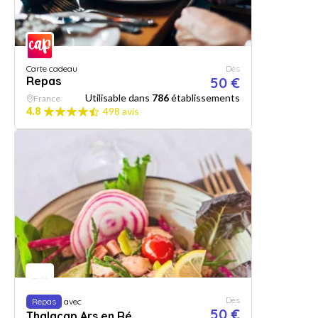
Carte cadeau
Dès
Repas
50 €
Utilisable dans
786
établissements
France
4.8
498 avis
Dès
Repas
avec
50 €
Thalacap Ars en Ré