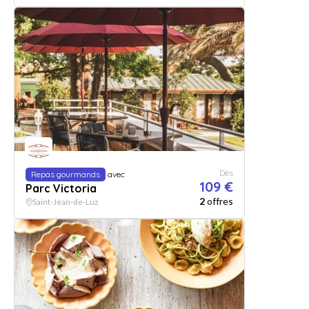
Dès
Repas gourmands
avec
109 €
Parc Victoria
2
offres
Saint-Jean-de-Luz