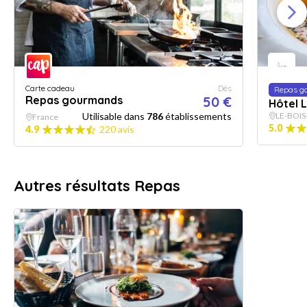
Carte cadeau
Dès
Repas g
Repas gourmands
50 €
Hôtel L
Utilisable dans
786
établissements
LE-BOIS
France
5.0
4.9
220 avis
Autres résultats Repas