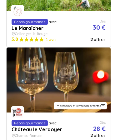
Dès
Repas gourmands
avec
30 €
Le Maraîcher
Collonges-la-Rouge
5.0
1 avis
2
offres
Impression et livraison offertes
Dès
Repas gourmands
avec
28 €
Château le Verdoyer
2
offres
Champs-Romain