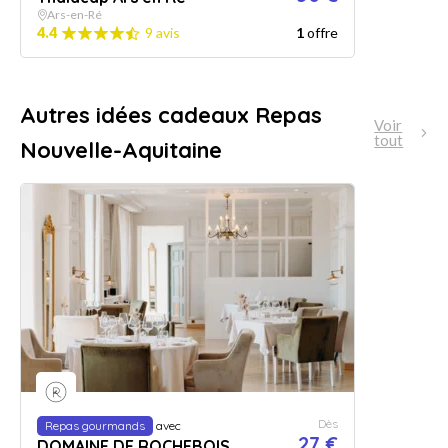
Ars-en-Ré
4.4
9 avis
1
offre
Autres idées cadeaux Repas
Voir
tout
Nouvelle-Aquitaine
Dès
Repas gourmands
avec
27 €
DOMAINE DE ROCHEBOIS