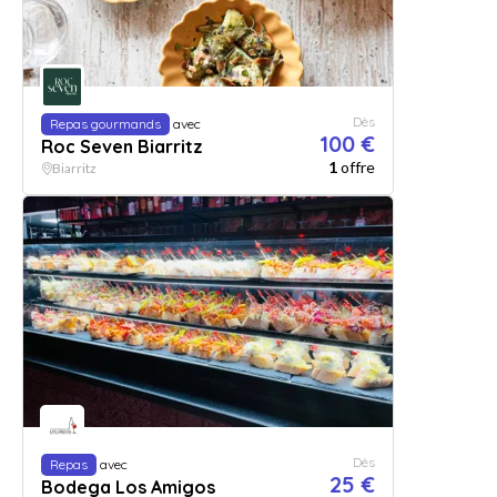
Dès
Repas gourmands
avec
100 €
Roc Seven Biarritz
1
offre
Biarritz
Dès
Repas
avec
25 €
Bodega Los Amigos