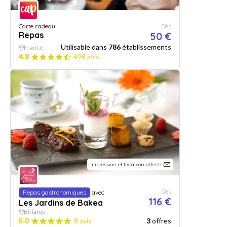
Carte cadeau
Dès
Repas
50 €
Utilisable dans
786
établissements
France
4.8
498 avis
Impression et livraison offertes
Dès
Repas gastronomiques
avec
116 €
Les Jardins de Bakea
Biriatou
5.0
8 avis
3
offres