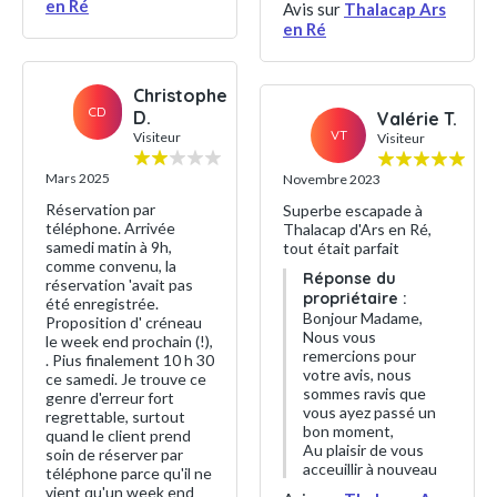
en Ré
Avis sur
Thalacap Ars
en Ré
Christophe
CD
D.
Valérie T.
VT
Visiteur
Visiteur
Mars 2025
Novembre 2023
Réservation par
Superbe escapade à
téléphone. Arrivée
Thalacap d'Ars en Ré,
samedi matin à 9h,
tout était parfait
comme convenu, la
Réponse du
réservation 'avait pas
propriétaire :
été enregistrée.
Bonjour Madame,
Proposition d' créneau
Nous vous
le week end prochain (!),
remercions pour
. Pius finalement 10 h 30
votre avis, nous
ce samedi. Je trouve ce
sommes ravis que
genre d'erreur fort
vous ayez passé un
regrettable, surtout
bon moment,
quand le client prend
Au plaisir de vous
soin de réserver par
acceuillir à nouveau
téléphone parce qu'il ne
vient qu'un week end