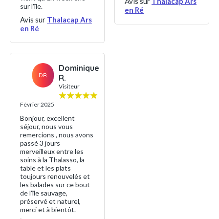
Avis sur
Thalacap Ars
sur l'île.
en Ré
Avis sur
Thalacap Ars
en Ré
Dominique
DR
R.
Visiteur
Février 2025
Bonjour, excellent
séjour, nous vous
remercions , nous avons
passé 3 jours
merveilleux entre les
soins à la Thalasso, la
table et les plats
toujours renouvelés et
les balades sur ce bout
de l'île sauvage,
préservé et naturel,
merci et à bientôt.