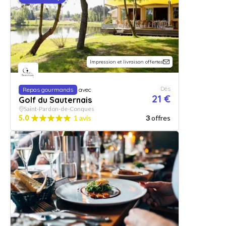
Impression et livraison offertes
Dès
Repas gourmands
avec
21 €
Golf du Sauternais
Saint-Pardon-de-Conques
5.0
1 avis
3
offres