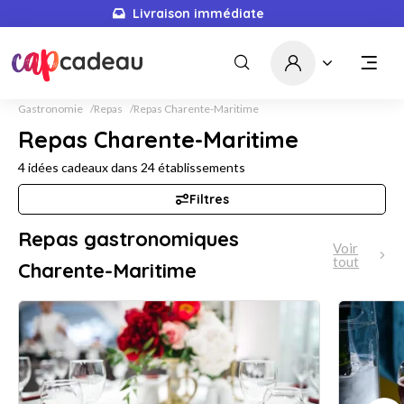
Livraison immédiate
5680
idées cadeaux
Gastronomie
Repas
Repas Charente-Maritime
Repas Charente-Maritime
4
idées cadeaux dans
24
établissements
Filtres
Repas gastronomiques
Voir
tout
Charente-Maritime