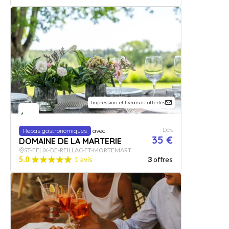
Impression et livraison offertes
Dès
Repas gastronomiques
avec
35 €
DOMAINE DE LA MARTERIE
ST-FELIX-DE-REILLAC-ET-MORTEMART
5.0
1 avis
3
offres