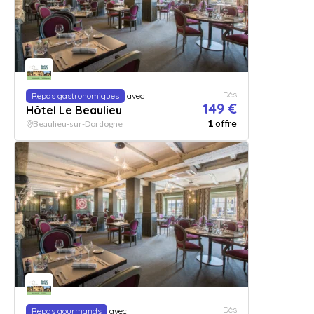
Dès
Repas gastronomiques
avec
149 €
Hôtel Le Beaulieu
1
offre
Beaulieu-sur-Dordogne
Dès
Repas gourmands
avec