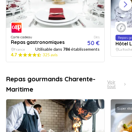
Carte cadeau
Dès
Repas g
Repas gastronomiques
50 €
Hôtel 
Utilisable dans
786
établissements
France
La Roche
4.7
325 avis
Repas gourmands Charente-
Voir
tout
Maritime
Super ét