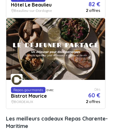
82 €
Hôtel Le Beaulieu
2
offres
Beaulieu-sur-Dordogne
Dès
Repas gourmands
avec
60 €
Bistrot Maurice
2
offres
BORDEAUX
Les meilleurs cadeaux Repas Charente-
Maritime