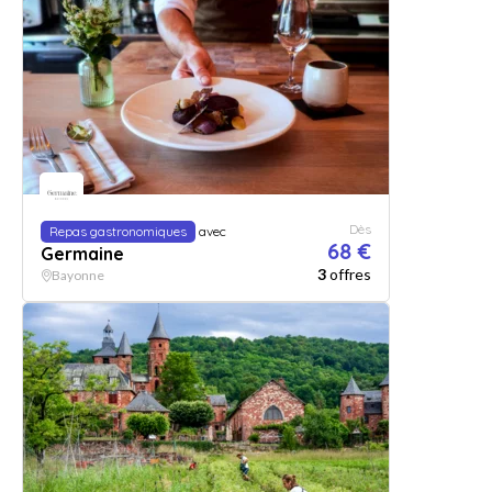
Dès
Repas gastronomiques
avec
68 €
Germaine
3
offres
Bayonne