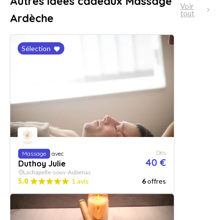
Autres idées cadeaux Massage
Voir
tout
Ardèche
Sélection
Dès
Massage
avec
40 €
Duthoy Julie
Lachapelle-sous-Aubenas
5.0
1 avis
6
offres