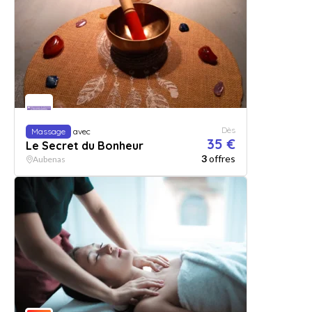
Dès
Massage
avec
35 €
Le Secret du Bonheur
3
offres
Aubenas