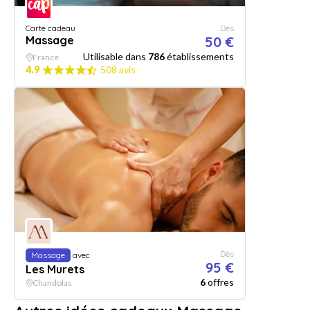
Carte cadeau
Dès
Massage
50 €
Utilisable dans
786
établissements
France
4.9
508 avis
Dès
Massage
avec
95 €
Les Murets
6
offres
Chandolas