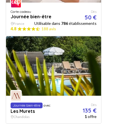
Carte cadeau
Dès
Journée bien-être
50 €
Utilisable dans
786
établissements
France
4.8
188 avis
Dès
Journée bien-être
avec
135 €
Les Murets
1
offre
Chandolas