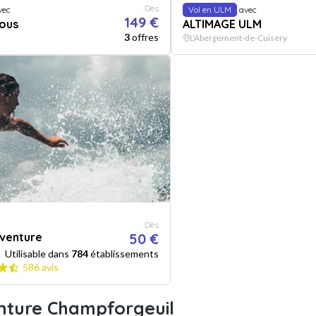
Dès
vec
Vol en ULM
avec
149 €
lous
ALTIMAGE ULM
3
offres
L'Abergement-de-Cuisery
Dès
aventure
50 €
Utilisable dans
784
établissements
586 avis
enture Champforgeuil