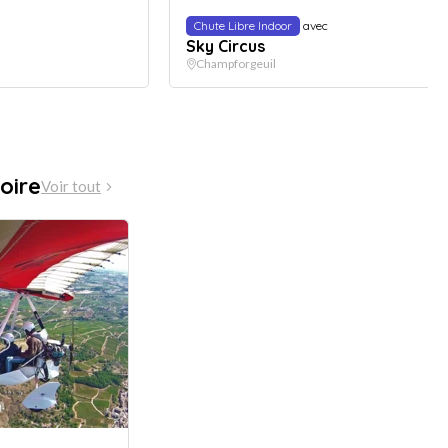
Chute Libre Indoor
avec
Sky Circus
Champforgeuil
oire
Voir tout