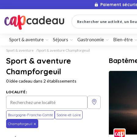
Paiement sécuri
Rechercher une activité, un lieu 
Sport & aventure
Séjours
Gastronomie
Bien-être
Sport & aventure
Sport & aventure Champforgeuil
Sport & aventure
Baptême 
Champforgeuil
0 idée cadeau dans 2 établissements
LOCALITÉ :
Bourgogne-Franche-Comté
Saône-et-Loire
Champforgeuil