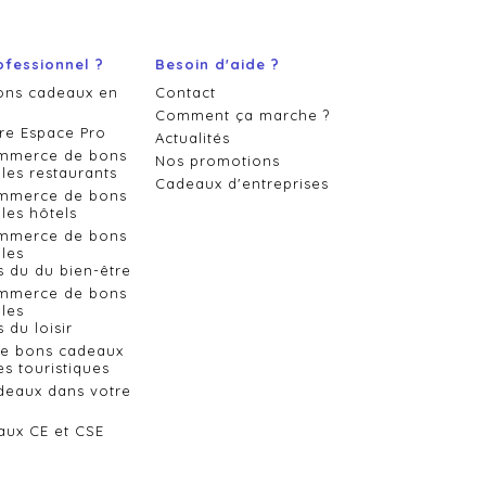
ofessionnel ?
Besoin d'aide ?
ons cadeaux en
Contact
Comment ça marche ?
re Espace Pro
Actualités
ommerce de bons
Nos promotions
les restaurants
Cadeaux d'entreprises
ommerce de bons
les hôtels
ommerce de bons
les
s du du bien-être
ommerce de bons
les
 du loisir
de bons cadeaux
es touristiques
deaux dans votre
aux CE et CSE