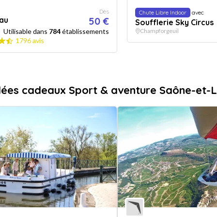
Dès
Chute Libre Indoor
avec
au
50 €
Soufflerie Sky Circus
Utilisable dans
784
établissements
Champforgeuil
1796 avis
dées cadeaux Sport & aventure Saône-et-L