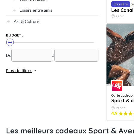
Croisière
a
Les Cana
Loisirs entre amis
Digoin
Art & Culture
BUDGET :
De
à
Plus de filtres
Carte cadeau
Sport & 
France
4.9
Les meilleurs cadeaux Sport & Av