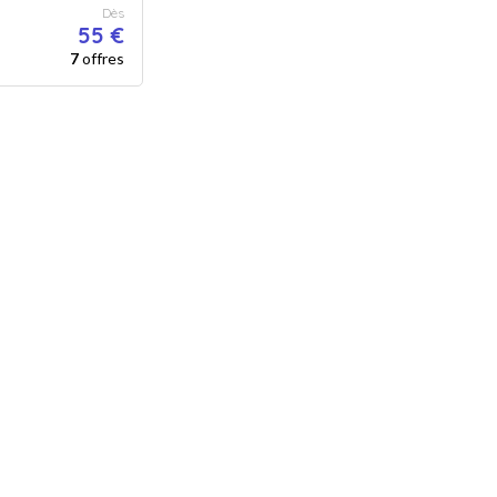
Dès
55 €
7
offres