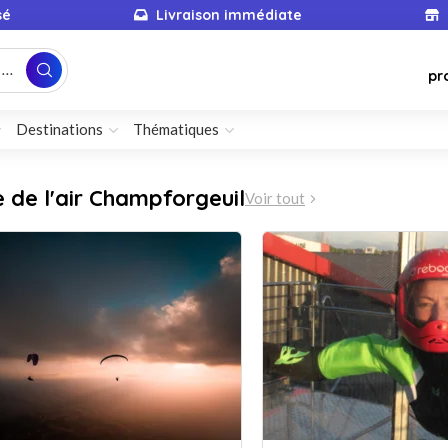
sé
Livraison immédiate
...
pr
Destinations
Thématiques
de l'air Champforgeuil
Voir tout