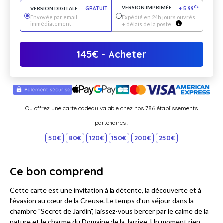
VERSION IMPRIMÉE
€
VERSION DIGITALE
GRATUIT
+
5.99
*
Envoyée par email
Expédié en 24h jours ouvrés
immédiatement
+ délais de la poste.
145
€
- Acheter
Ou offrez une carte cadeau valable chez nos 786 établissements
partenaires :
50€
80€
120€
150€
200€
250€
Ce bon comprend
Cette carte est une invitation à la détente, la découverte et à
l’évasion au cœur de la Creuse. Le temps d’un séjour dans la
chambre "Secret de Jardin", laissez-vous bercer par le calme de la
nature et le charme du Domaine de la Jarrige. Un moment rien