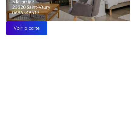
5 la jarrige
23320 Saint-Vaury
0686549517
Voir la carte