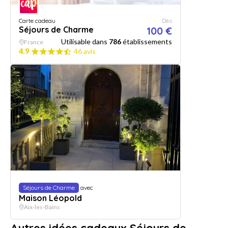
Carte cadeau
Dès
Séjours de Charme
100 €
Utilisable dans
786
établissements
France
4.9
46 avis
Séjours de Charme
avec
Maison Léopold
Aix-les-Bains