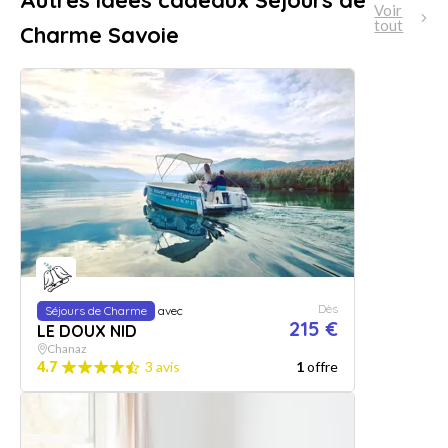
Autres idées cadeaux Séjours de
Voir
tout
Charme Savoie
Dès
Séjours de Charme
avec
215 €
LE DOUX NID
Chanaz
4.7
3 avis
1
offre