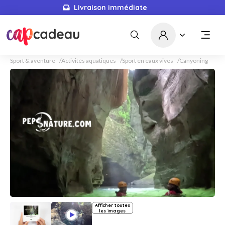
Livraison immédiate
Sport & aventure
Activités aquatiques
Sport en eaux vives
Canyoning
Afficher toutes
les images