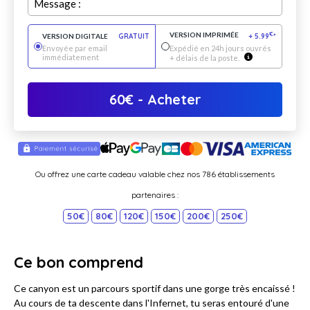
Message :
VERSION IMPRIMÉE
€
VERSION DIGITALE
GRATUIT
+
5.99
*
Envoyée par email
Expédié en 24h jours ouvrés
immédiatement
+ délais de la poste.
60
€
- Acheter
Ou offrez une carte cadeau valable chez nos 786 établissements
partenaires :
50€
80€
120€
150€
200€
250€
Ce bon comprend
Ce canyon est un parcours sportif dans une gorge très encaissé !
Au cours de ta descente dans l'Infernet, tu seras entouré d'une