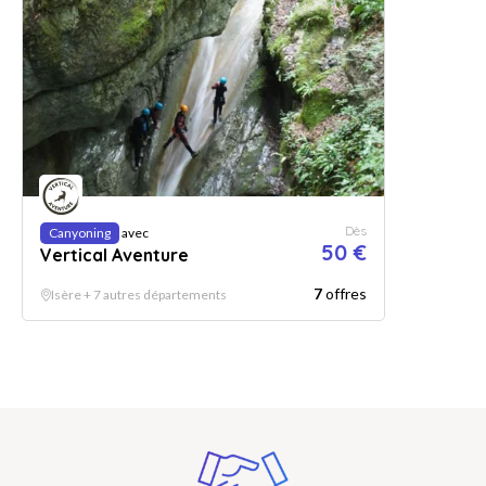
Dès
Canyoning
avec
50 €
Vertical Aventure
7
offres
Isère + 7 autres départements