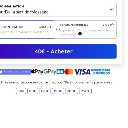
SONNALISATION
r :
De la part de :
Message :
VERSION IMPRIMÉE
€
+
5.99
*
ERSION DIGITALE
GRATUIT
Expédié en 24h jours ouvrés + délais
nvoyée par email immédiatement
de la poste.
40
€
- Acheter
offrez une carte cadeau valable chez nos 786 établissements partenaires :
50€
80€
120€
150€
200€
250€