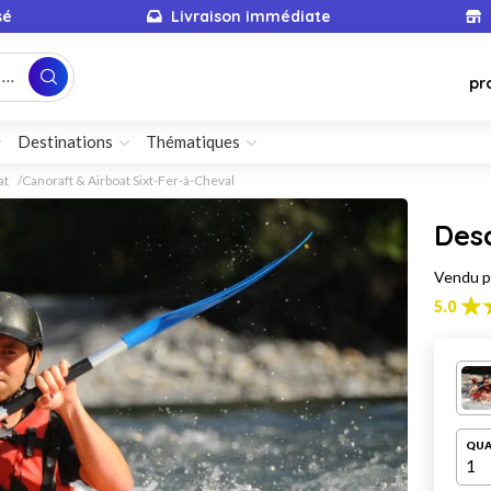
sé
Livraison immédiate
...
pr
Destinations
Thématiques
at
Canoraft & Airboat Sixt-Fer-à-Cheval
Des
Vendu 
5.0
QUA
1