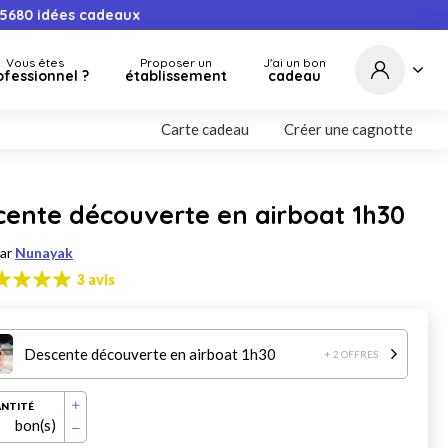
5680
idées cadeaux
Vous êtes
Proposer un
J'ai un bon
ofessionnel ?
établissement
cadeau
Carte cadeau
Créer une cagnotte
cente découverte en airboat 1h30
par
Nunayak
3 avis
Descente découverte en airboat 1h30
+ 2 OFFRES
NTITÉ
bon(s)