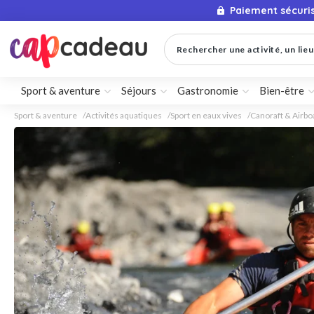
Paiement sécuri
Rechercher une activité, un lieu 
Sport & aventure
Séjours
Gastronomie
Bien-être
Sport & aventure
Activités aquatiques
Sport en eaux vives
Canoraft & Airbo