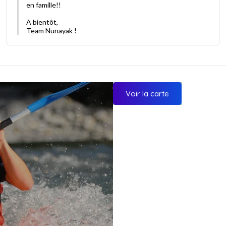
en famille!!
A bientôt,
Team Nunayak !
Voir la carte