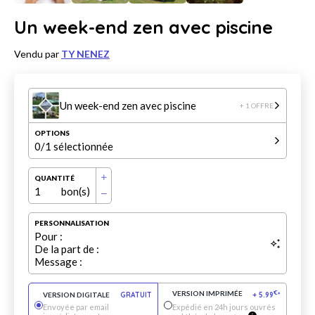
Un week-end zen avec piscine
Vendu par
TY NENEZ
Un week-end zen avec piscine
+ 1 OFFRE
OPTIONS
0
/1 sélectionnée
QUANTITÉ
1
bon(s)
PERSONNALISATION
Pour :
De la part de :
Message :
VERSION IMPRIMÉE
€
VERSION DIGITALE
GRATUIT
+
5.99
*
Envoyée par email
Expédié en 24h jours ouvrés