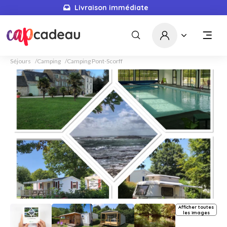
Livraison immédiate
Séjours
Camping
Camping Pont-Scorff
Afficher toutes
les images