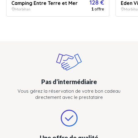
128 €
Camping Entre Terre et Mer
Eden Vi
1
offre
Morbihan
Morbiha
Pas d’intermédiaire
Vous gérez la réservation de votre bon cadeau
directement avec le prestataire
Une offre de qualité