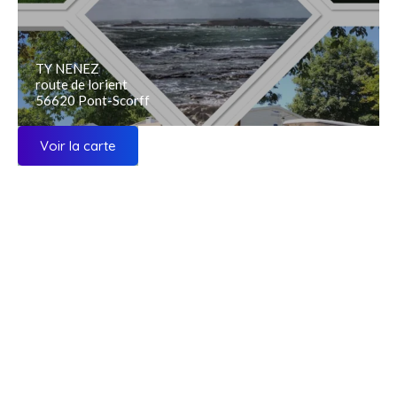
TY NENEZ
route de lorient
56620 Pont-Scorff
Voir la carte