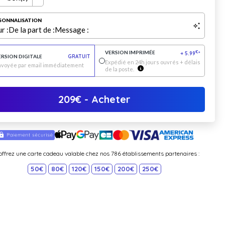
SONNALISATION
r :
De la part de :
Message :
VERSION IMPRIMÉE
€
+
5.99
*
ERSION DIGITALE
GRATUIT
Expédié en 24h jours ouvrés + délais
nvoyée par email immédiatement
de la poste.
209
€
- Acheter
offrez une carte cadeau valable chez nos 786 établissements partenaires :
50€
80€
120€
150€
200€
250€