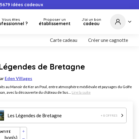
5679
idées cadeaux
Vous êtes
Proposer un
J'ai un bon
ofessionnel ?
établissement
cadeau
Carte cadeau
Créer une cagnotte
 Légendes de Bretagne
par
Eden Villages
uits au Manoir de Ker an Poul, entre atmosphère médiévale et paysages du Golfe
an, avec la découverte du château de Sus...
Lire la suite
Les Légendes de Bretagne
+ 8 OFFRES
NTITÉ
bon(s)