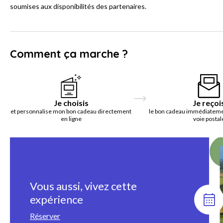
soumises aux disponibilités des partenaires.
Comment ça marche ?
Je choisis
Je reçoi
et personnalise mon bon cadeau directement
le bon cadeau immédiatemen
en ligne
voie postal
Vous aussi, vivez cette
expérience
Réserver