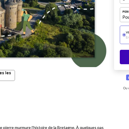
PER
Pou
V
E
es les
Ou 
e pierre murmure l’histoire de la Bretagne. À quelques pas