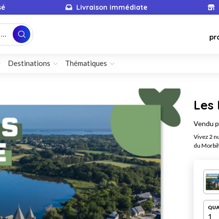
sé
Livraison immédiate
...
pr
Destinations
Thématiques
Les
Vendu 
Vivez 2 n
du Morbih
QUA
1