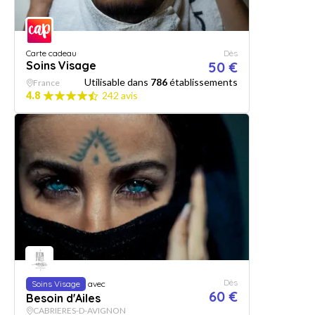
Carte cadeau
Dès
Soins Visage
50 €
Utilisable dans
786
établissements
France
4.8
242 avis
Dès
Soins Visage
avec
60 €
Besoin d'Ailes
CABRIERES-D-AVIGNON