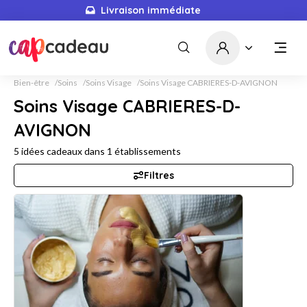
Livraison immédiate
Bien-être
Soins
Soins Visage
Soins Visage CABRIERES-D-AVIGNON
Soins Visage CABRIERES-D-
AVIGNON
5
idées cadeaux dans
1
établissements
Filtres